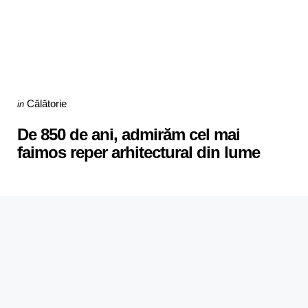
Categories
Posted
Călătorie
in
in
De 850 de ani, admirăm cel mai
faimos reper arhitectural din lume