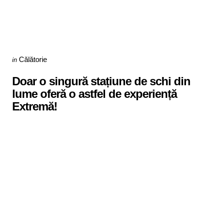
Categories
Posted
Călătorie
in
in
Doar o singură stațiune de schi din
lume oferă o astfel de experiență
Extremă!