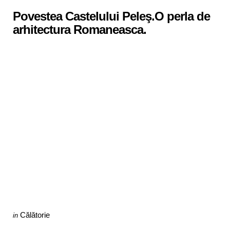
in
Povestea Castelului Peleş.O perla de
arhitectura Romaneasca.
Categories
Posted
Călătorie
in
in