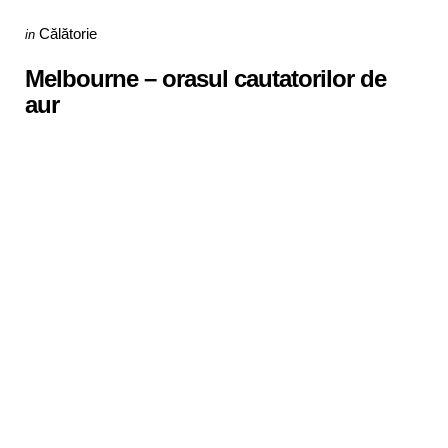
Categories
Posted
Călătorie
in
in
Melbourne – orasul cautatorilor de
aur