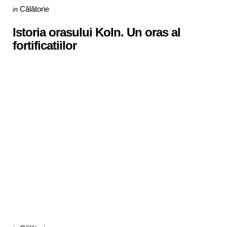
Categories
Posted
Călătorie
in
in
Istoria orasului Koln. Un oras al
fortificatiilor
Categories