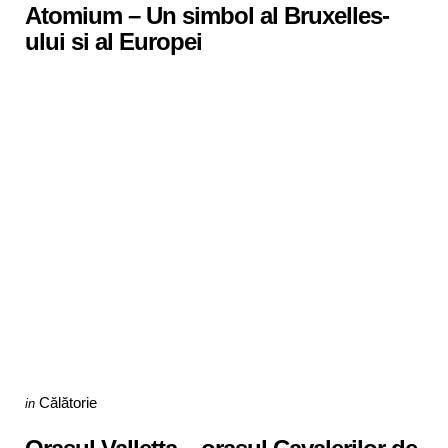
Atomium – Un simbol al Bruxelles-
ului si al Europei
Categories
Posted
Călătorie
in
in