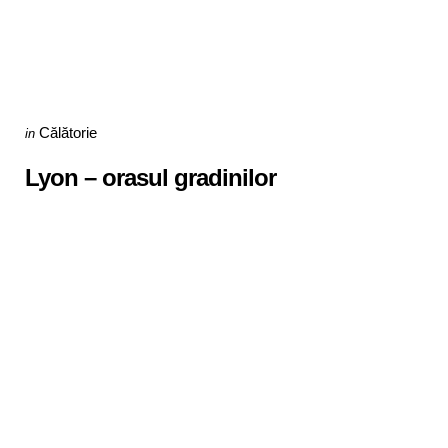
Categories
Posted
Călătorie
in
in
Lyon – orasul gradinilor