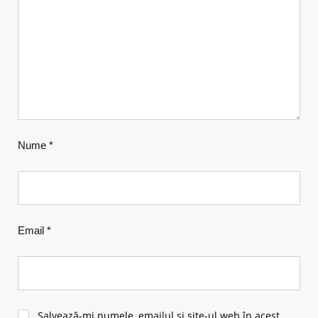
Nume
*
Email
*
Salvează-mi numele, emailul și site-ul web în acest