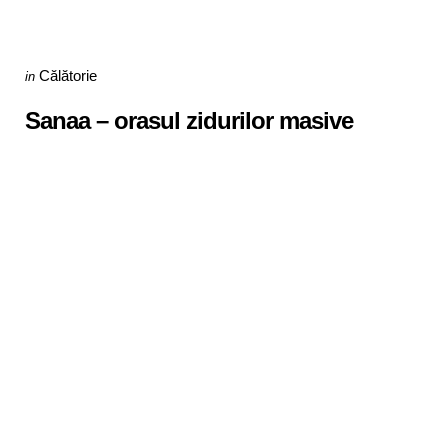
Categories
Posted
Călătorie
in
in
Sanaa – orasul zidurilor masive