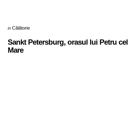
Categories
Posted
Călătorie
in
in
Sankt Petersburg, orasul lui Petru cel
Mare