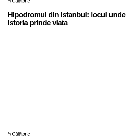
Posted
Călătorie
in
in
Hipodromul din Istanbul: locul unde
istoria prinde viata
Categories
Posted
Călătorie
in