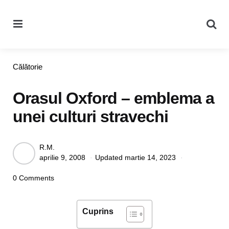
Menu
Se
Categories
Călătorie
Orasul Oxford – emblema a
unei culturi stravechi
Posted
R.M.
aprilie 9, 2008
Updated
martie 14, 2023
by
0 Comments
Cuprins