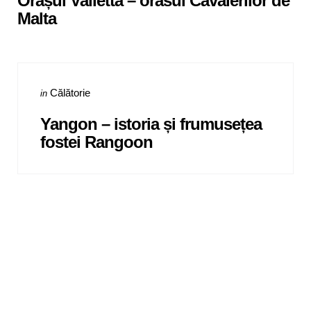
Orașul Valletta – orasul Cavalerilor de
Malta
Categories
Posted
Călătorie
in
in
Yangon – istoria și frumusețea
fostei Rangoon