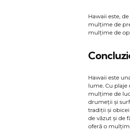
Hawaii este, d
mulțime de prep
mulțime de opț
Concluzi
Hawaii este una
lume. Cu plaje 
mulțime de lucru
drumeții și sur
tradiții și obi
de văzut și de 
oferă o mulțime