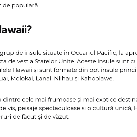
t de populară.
Hawaii?
grup de insule situate în Oceanul Pacific, la ap
ta de vest a Statelor Unite. Aceste insule sunt 
ele Hawaii și sunt formate din opt insule princi
ai, Molokai, Lanai, Niihau și Kahoolawe.
 dintre cele mai frumoase și mai exotice destinaț
de vis, peisaje spectaculoase și o cultură unică, 
uri de făcut și de văzut.