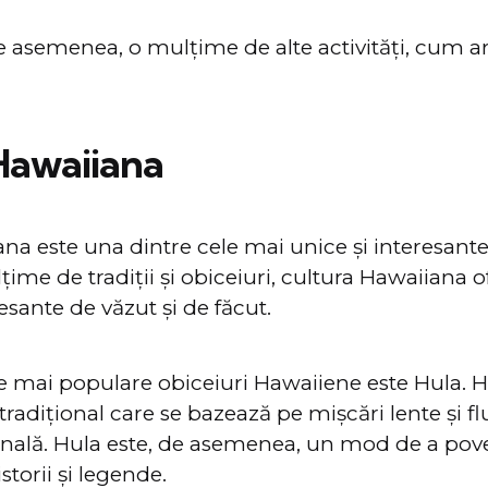
e asemenea, o mulțime de alte activități, cum ar f
Hawaiiana
na este una dintre cele mai unice și interesante
ime de tradiții și obiceiuri, cultura Hawaiiana 
esante de văzut și de făcut.
e mai populare obiceiuri Hawaiiene este Hula. H
radițional care se bazează pe mișcări lente și fl
nală. Hula este, de asemenea, un mod de a poves
storii și legende.