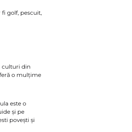
i golf, pescuit,
 culturi din
oferă o mulțime
ula este o
uide și pe
ti povești și