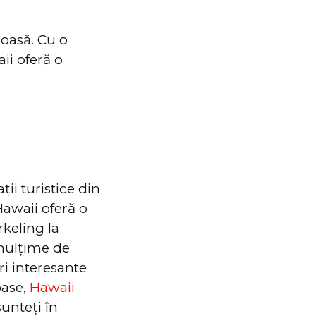
oasă. Cu o
ii oferă o
ii turistice din
Hawaii oferă o
rkeling la
 mulțime de
ri interesante
oase,
Hawaii
unteți în