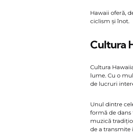
Hawaii oferă, d
ciclism și înot.
Cultura 
Cultura Hawaiia
lume. Cu o mulț
de lucruri inter
Unul dintre cel
formă de dans t
muzică tradițio
de a transmite i