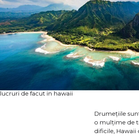
lucruri de facut in hawaii
Drumețiile sun
o mulțime de tr
dificile, Hawai