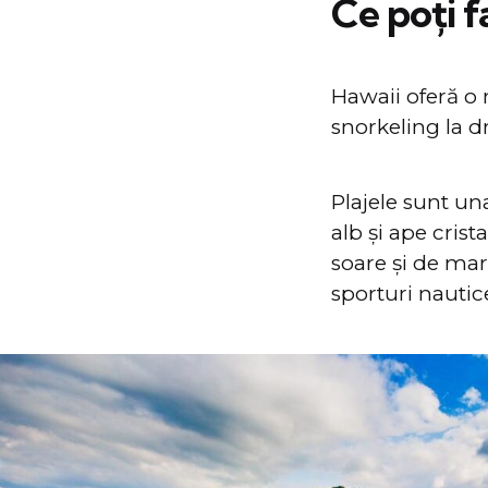
Ce poți f
Hawaii oferă o m
snorkeling la d
Plajele sunt una
alb și ape cris
soare și de mar
sporturi nautice