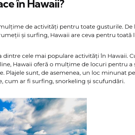
ace în Hawaii?
ulțime de activități pentru toate gusturile. De la
rumeții și surfing, Hawaii are ceva pentru toată
 dintre cele mai populare activități în Hawaii. C
taline, Hawaii oferă o mulțime de locuri pentru a
e. Plajele sunt, de asemenea, un loc minunat pe
, cum ar fi surfing, snorkeling și scufundări.