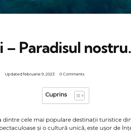
 – Paradisul nostru
2
Updated
februarie 9, 2023
0 Comments
Cuprins
 dintre cele mai populare destinații turistice di
spectaculoase și o cultură unică, este ușor de înț