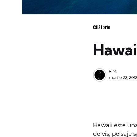
Categories
Călătorie
Hawaii
Posted
R.M.
by
martie 22, 201
Hawaii este una
de vis, peisaje 