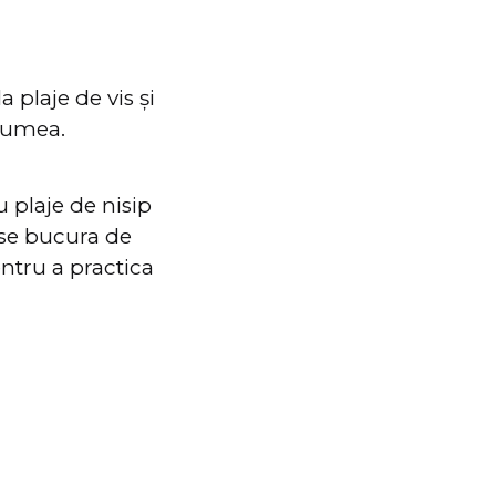
 plaje de vis și
 lumea.
u plaje de nisip
 se bucura de
ntru a practica