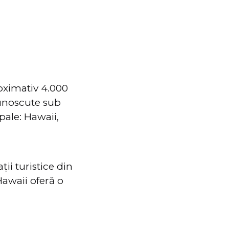
roximativ 4.000
cunoscute sub
pale: Hawaii,
ii turistice din
Hawaii oferă o