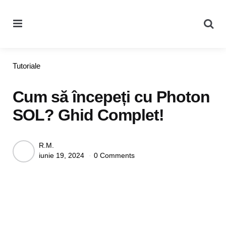
Menu
Se
Categories
Tutoriale
Cum să începeți cu Photon
SOL? Ghid Complet!
Posted
R.M.
iunie 19, 2024
0 Comments
by