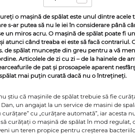
cureți o mașină de spălat este unul dintre acele 
re s-ar putea să nu le iei în considerare până 
se un miros acru. O mașină de spălat poate fi un
i atunci când treaba ei este să facă contrariul. 
vs. de spălat muncește din greu pentru a vă men
rdine. Articolele de zi cu zi – de la hainele de 
cearceafurile de pat și prosoapele aparent nesfâr
spălat mai puțin curată dacă nu o întrețineți.
u știu că mașinile de spălat trebuie să fie cură
 Dan, un angajat la un service de masini de spala
curățare” cu „curățare automată”, iar acesta nu
să curățați o mașină de spălat în mod regulat,
eni un teren propice pentru creșterea bacteriilor