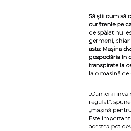
Să știi cum să 
curățenie pe ca
de spălat nu ie
germeni, chiar ș
asta: Mașina d
gospodăria în o
transpirate la 
la o mașină de 
„Oamenii încă n
regulat”, spune
„mașină pentru 
Este important 
acestea pot dev