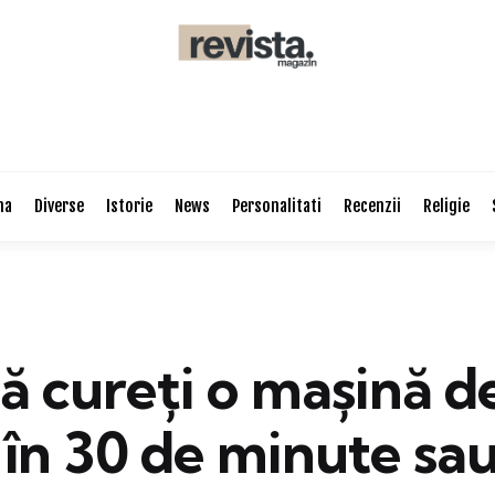
na
Diverse
Istorie
News
Personalitati
Recenzii
Religie
ă cureți o mașină d
 în 30 de minute sa