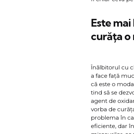
Este mai 
curăța o 
Înălbitorul cu 
a face față muce
că este o modal
tind să se dezv
agent de oxidar
vorba de curăța
problema în cau
eficiente, dar 