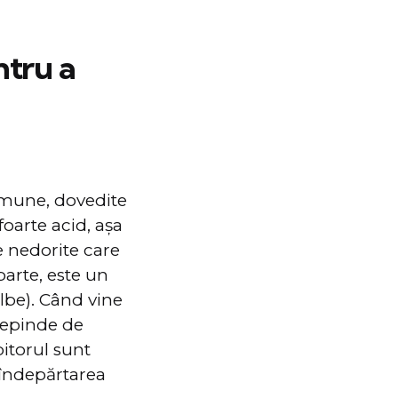
ntru a
comune, dovedite
foarte acid, așa
e nedorite care
parte, este un
lbe). Când vine
depinde de
bitorul sunt
u îndepărtarea