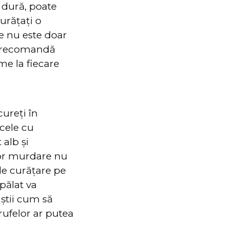
 dură, poate
urățați o
e nu este doar
an recomandă
me la fiecare
ureți în
 cele cu
 alb și
lor murdare nu
de curățare pe
spălat va
știi cum să
 rufelor ar putea