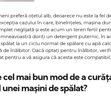
meni preferă oțetul alb, deoarece nu este la fel d
 excepția cazului în care, bineînțeles, mașina 
mplet neglijată și este acum un teren fertil pentr
mneavoastră doriți un detergent puternic. În ac
spălat la un ciclu normal de spălare cu apă cal
ă de înălbitor. Dacă optați pentru înălbitor, veri
at pentru a vă asigura că acesta este compatibil.
e cel mai bun mod de a curăț
l unei mașini de spălat?