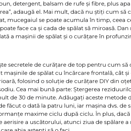
pun, detergent, balsam de rufe și fibre, plus apa
ea”, adaugă el. Mai mult, dacă nu știți cum să c
at, mucegaiul se poate acumula în timp, ceea c
 poate face ca și cada de spălat să miroasă. D
ată a mașinii de spălat și o curățare în profunzi
te secretele de curățare de top pentru cum să c
 mașinile de spălat cu încărcare frontală, cât și
oară, folosind o soluție de curățare DIY din oțet
sodiu. Cea mai bună parte: Ștergerea reziduuri
mult de 30 de minute. Adăugați aceste metode 
 de făcut o dată la patru luni, iar mașina dvs. de 
ormanțe maxime ciclu după ciclu. În plus, dacă 
 aerisire a uscătorului, atunci ziua de spălare a
 care abia aștepți să o faci.