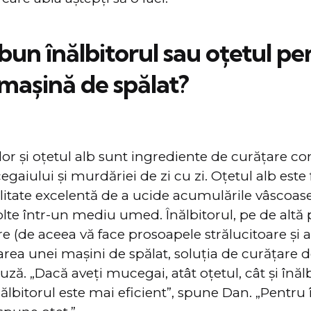
bun înălbitorul sau oțetul pe
mașină de spălat?
clor și oțetul alb sunt ingrediente de curățare 
gaiului și murdăriei de zi cu zi. Oțetul alb este 
itate excelentă de a ucide acumulările vâscoas
olte într-un mediu umed. Înălbitorul, pe de altă 
e (de aceea vă face prosoapele strălucitoare și a
rea unei mașini de spălat, soluția de curățare 
ză. „Dacă aveți mucegai, atât oțetul, cât și înăl
înălbitorul este mai eficient”, spune Dan. „Pentr