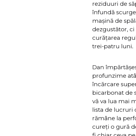
reziduuri de să
înfundă scurger
mașină de spăl
dezgustător, ci
curățarea regul
trei-patru luni.
Dan împărtășeș
profunzime atât
încărcare superi
bicarbonat de 
vă va lua mai 
lista de lucruri
rămâne la perf
cureți o gură de
fi chiar ceva pe