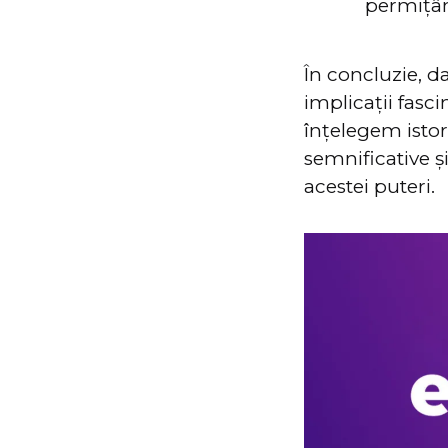
permițân
În concluzie, d
implicații fasc
înțelegem istori
semnificative ș
acestei puteri.