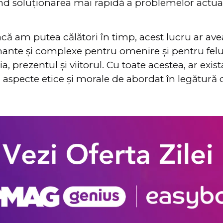
d soluționarea mai rapidă a problemelor actuale 
acă am putea călători în timp, acest lucru ar a
inante și complexe pentru omenire și pentru felu
a, prezentul și viitorul. Cu toate acestea, ar exista
i aspecte etice și morale de abordat în legătură