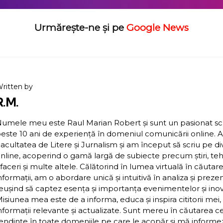
Urmărește-ne și pe
Google News
ritten by
R.M.
umele meu este Raul Marian Robert și sunt un pasionat scriit
este 10 ani de experiență în domeniul comunicării online. 
acultatea de Litere și Jurnalism și am început să scriu pe d
nline, acoperind o gamă largă de subiecte precum știri, teh
faceri și multe altele. Călătorind în lumea virtuală în căutar
nformații, am o abordare unică și intuitivă în analiza și preze
eușind să captez esența și importanța evenimentelor și inova
isiunea mea este de a informa, educa și inspira cititorii mei,
nformații relevante și actualizate. Sunt mereu în căutarea c
endințe în toate domeniile pe care le acopăr și mă inform