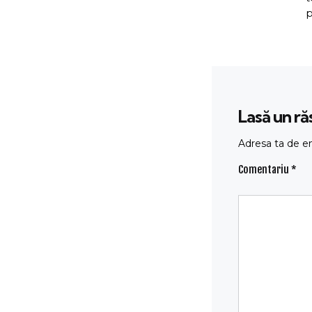
p
Lasă un r
Adresa ta de em
Comentariu
*