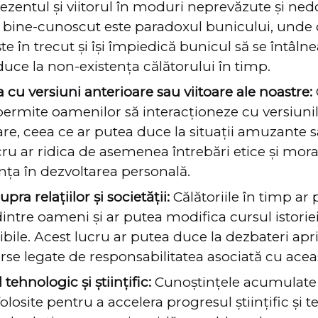
ezentul și viitorul în moduri neprevăzute și ned
bine-cunoscut este paradoxul bunicului, unde 
te în trecut și își împiedică bunicul să se întâln
duce la non-existența călătorului în timp.
a cu versiuni anterioare sau viitoare ale noastre:
permite oamenilor să interacționeze cu versiunil
oare, ceea ce ar putea duce la situații amuzante 
cru ar ridica de asemenea întrebări etice și mor
ența în dezvoltarea personală.
pra relațiilor și societății:
Călătoriile în timp ar 
 dintre oameni și ar putea modifica cursul istori
bile. Acest lucru ar putea duce la dezbateri apri
rse legate de responsabilitatea asociată cu acea
tehnologic și științific:
Cunoștințele acumulate 
folosite pentru a accelera progresul științific și 