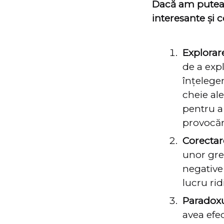
Dacă am putea c
interesante și c
Explorarea
de a exp
înțelege
cheie ale
pentru a
provocări
Corectare
unor gre
negative 
lucru ri
Paradoxul
avea efe