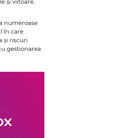
și viitoare.
vea numeroase
l în care
 și riscuri
 cu gestionarea