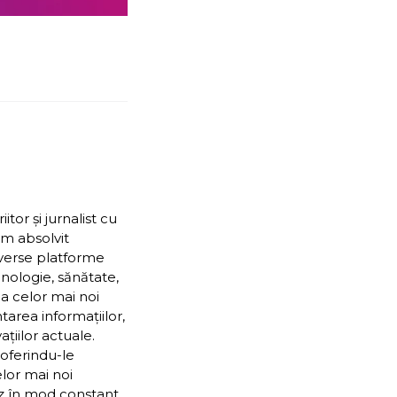
or și jurnalist cu
Am absolvit
iverse platforme
nologie, sănătate,
ea celor mai noi
ntarea informațiilor,
țiilor actuale.
 oferindu-le
elor mai noi
ez în mod constant