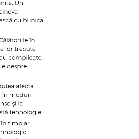
orite. Un
cineva
ească cu bunica,
Călătoriile în
e lor trecute
sau complicate.
ale despre
putea afecta
ei în moduri
nse și la
stă tehnologie.
în timp ar
tehnologic,