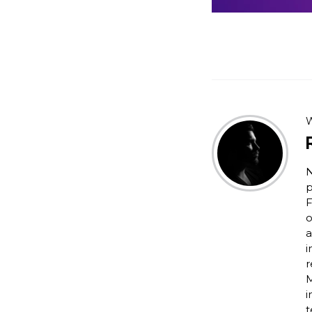
W
N
p
F
o
a
i
r
M
i
t