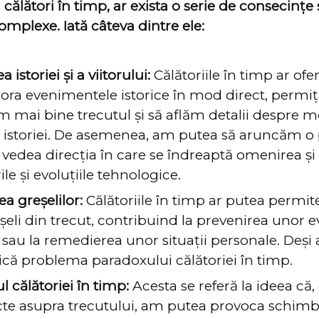
ălători în timp, ar exista o serie de consecințe 
omplexe. Iată câteva dintre ele:
 istoriei și a viitorului:
Călătoriile în timp ar ofer
lora evenimentele istorice în mod direct, permi
m mai bine trecutul și să aflăm detalii despre
 istoriei. De asemenea, am putea să aruncăm o pr
 vedea direcția în care se îndreaptă omenirea și
le și evoluțiile tehnologice.
a greșelilor:
Călătoriile în timp ar putea permit
șeli din trecut, contribuind la prevenirea unor
sau la remedierea unor situații personale. Deși 
dică problema paradoxului călătoriei în timp.
 călătoriei în timp:
Acesta se referă la ideea că
cte asupra trecutului, am putea provoca schimbă