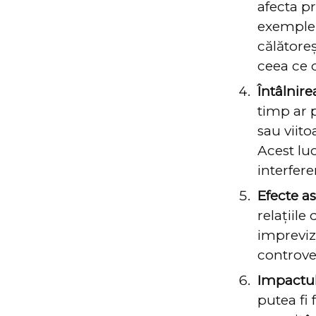
afecta pr
exemple 
călătoreș
ceea ce 
Întâlnire
timp ar 
sau viit
Acest lu
interfer
Efecte asu
relațiile
imprevizi
controve
Impactul 
putea fi 