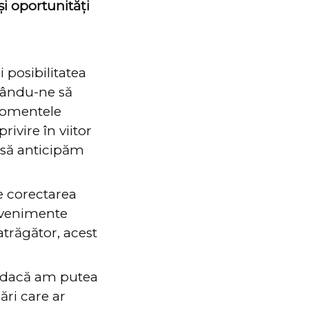
și oportunități
i posibilitatea
țându-ne să
 momentele
ivire în viitor
 să anticipăm
e corectarea
 evenimente
atrăgător, acest
, dacă am putea
ri care ar