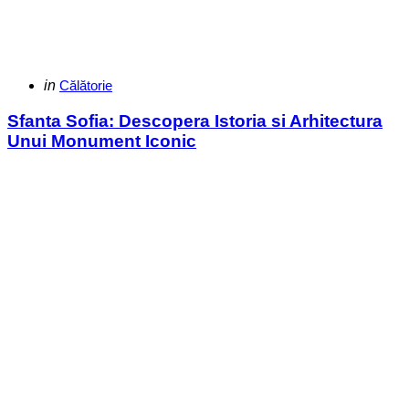
Categories
Posted
in
Călătorie
in
Sfanta Sofia: Descopera Istoria si Arhitectura
Unui Monument Iconic