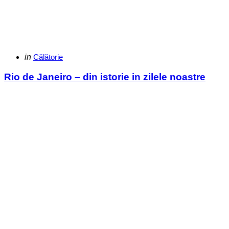
Categories
Posted
in
Călătorie
in
Rio de Janeiro – din istorie in zilele noastre