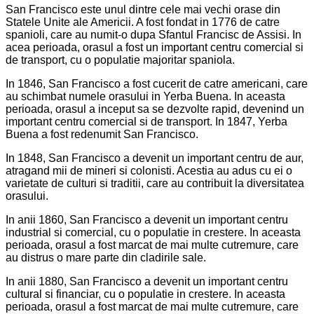
San Francisco este unul dintre cele mai vechi orase din
Statele Unite ale Americii. A fost fondat in 1776 de catre
spanioli, care au numit-o dupa Sfantul Francisc de Assisi. In
acea perioada, orasul a fost un important centru comercial si
de transport, cu o populatie majoritar spaniola.
In 1846, San Francisco a fost cucerit de catre americani, care
au schimbat numele orasului in Yerba Buena. In aceasta
perioada, orasul a inceput sa se dezvolte rapid, devenind un
important centru comercial si de transport. In 1847, Yerba
Buena a fost redenumit San Francisco.
In 1848, San Francisco a devenit un important centru de aur,
atragand mii de mineri si colonisti. Acestia au adus cu ei o
varietate de culturi si traditii, care au contribuit la diversitatea
orasului.
In anii 1860, San Francisco a devenit un important centru
industrial si comercial, cu o populatie in crestere. In aceasta
perioada, orasul a fost marcat de mai multe cutremure, care
au distrus o mare parte din cladirile sale.
In anii 1880, San Francisco a devenit un important centru
cultural si financiar, cu o populatie in crestere. In aceasta
perioada, orasul a fost marcat de mai multe cutremure, care