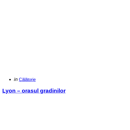
Categories
Posted
in
Călătorie
in
Lyon – orasul gradinilor