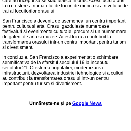
care au inceput sa se stabileasca in oras. Acest lucru a dus
la o crestere a numarului de locuri de munca si a nivelului de
trai al locuitorilor orasului.
San Francisco a devenit, de asemenea, un centru important
pentru cultura si arta. Orasul gazduieste numeroase
festivaluri si evenimente culturale, precum si un numar mare
de galerii de arta si muzee. Acest lucru a contribuit la
transformarea orasului intr-un centru important pentru turism
si divertisment.
In concluzie, San Francisco a experimentat o schimbare
semnificativa de la sfarsitul secolului 19 la inceputul
secolului 21. Cresterea populatiei, modernizarea
infrastructurii, dezvoltarea industriei tehnologice si a culturii
au contribuit la transformarea orasului intr-un centru
important pentru turism si divertisment.
Urmărește-ne și pe
Google News