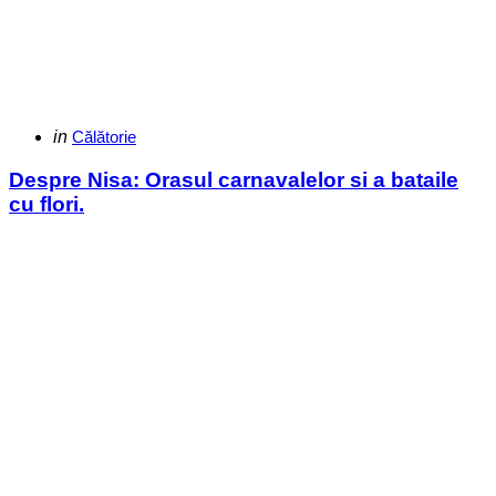
Categories
Posted
in
Călătorie
in
Despre Nisa: Orasul carnavalelor si a bataile
cu flori.