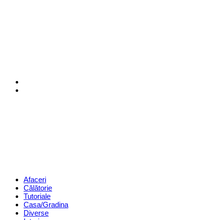
Menu
Search
Revista
Magazin
Menu
Afaceri
Călătorie
Tutoriale
Casa/Gradina
Diverse