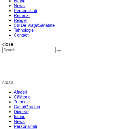
Istorie
News
Personalitati
Recenzii
Religie
Stil De Viaţă/Sănătate
Tehnologie
Contact
Search
close
Search
Search
for:
Revista
Magazin
close
Afaceri
Călătorie
Tutoriale
Casa/Gradina
Diverse
Istorie
News
Personalitati