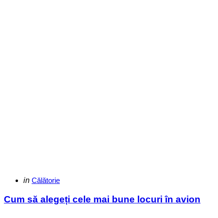
Categories
Posted
in
Călătorie
in
Cum să alegeți cele mai bune locuri în avion