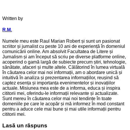
Written by
R.M.
Numele meu este Raul Marian Robert și sunt un pasionat
scriitor și jurnalist cu peste 10 ani de experiență în domeniul
comunicării online. Am absolvit Facultatea de Litere și
Jurnalism și am început să scriu pe diverse platforme online,
acoperind o gamă largă de subiecte precum știri, tehnologie,
sănătate, afaceri și multe altele. Călătorind în lumea virtuală
în căutarea celor mai noi informații, am o abordare unică și
intuitivă în analiza și prezentarea informațiilor, reușind să
captez esența și importanța evenimentelor și inovațiilor
actuale. Misiunea mea este de a informa, educa și inspira
cititorii mei, oferindu-le informații relevante și actualizate.
Sunt mereu în căutarea celor mai noi tendințe în toate
domeniile pe care le acopăr și mă informez în mod constant
pentru a aduce cele mai bune și mai utile informații pentru
cititorii mei.
Lasă un răspuns