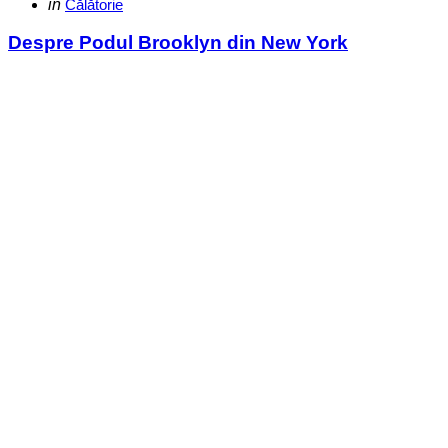
Categories
Posted
in
Călătorie
in
Despre Podul Brooklyn din New York