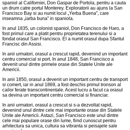
spaniol al Californiei, Don Gaspar de Portola, pentru a cauta
un drum catre portul Monterey. Exploratorii au ajuns la San
Francisco Bay si au numit locul „Yerba Buena”, care
inseamna „iarba buna” in spaniola.
In anul 1835, un colonist spaniol, Don Francisco de Haro, a
fost primul care a platit pentru proprietatea terenului si a
fondat orasul San Francisco. El a numit orasul dupa Sfantul
Francisc din Assisi.
In anii urmatori, orasul a crescut rapid, devenind un important
centru comercial si port. In anul 1848, San Francisco a
devenit unul dintre primele orase din Statele Unite ale
Americii.
In anii 1850, orasul a devenit un important centru de transport
si comert, iar in anul 1869, a fost deschis primul tronson al
cailor ferate transcontinentale. Acest lucru a facut ca orasul
sa devina un important centru comercial si financiar.
In anii urmatori, orasul a crescut si s-a dezvoltat rapid,
devenind unul dintre cele mai importante orase din Statele
Unite ale Americii. Astazi, San Francisco este unul dintre
cele mai populare orase din lume, fiind cunoscut pentru
arhitectura sa unica, cultura sa vibranta si peisajele sale