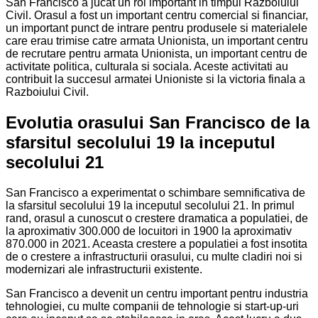
San Francisco a jucat un rol important in timpul Razboiului
Civil. Orasul a fost un important centru comercial si financiar,
un important punct de intrare pentru produsele si materialele
care erau trimise catre armata Unionista, un important centru
de recrutare pentru armata Unionista, un important centru de
activitate politica, culturala si sociala. Aceste activitati au
contribuit la succesul armatei Unioniste si la victoria finala a
Razboiului Civil.
Evolutia orasului San Francisco de la
sfarsitul secolului 19 la inceputul
secolului 21
San Francisco a experimentat o schimbare semnificativa de
la sfarsitul secolului 19 la inceputul secolului 21. In primul
rand, orasul a cunoscut o crestere dramatica a populatiei, de
la aproximativ 300.000 de locuitori in 1900 la aproximativ
870.000 in 2021. Aceasta crestere a populatiei a fost insotita
de o crestere a infrastructurii orasului, cu multe cladiri noi si
modernizari ale infrastructurii existente.
San Francisco a devenit un centru important pentru industria
tehnologiei, cu multe companii de tehnologie si start-up-uri