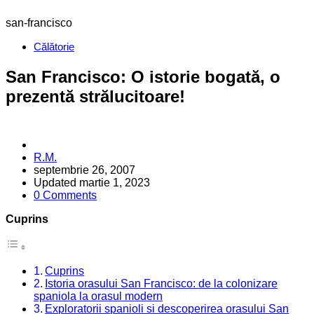
san-francisco
Categories
Călătorie
San Francisco: O istorie bogată, o
prezentă strălucitoare!
Posted
R.M.
by
septembrie 26, 2007
Updated
martie 1, 2023
0 Comments
Cuprins
Cuprins
Istoria orasului San Francisco: de la colonizare
spaniola la orasul modern
Exploratorii spanioli si descoperirea orasului San