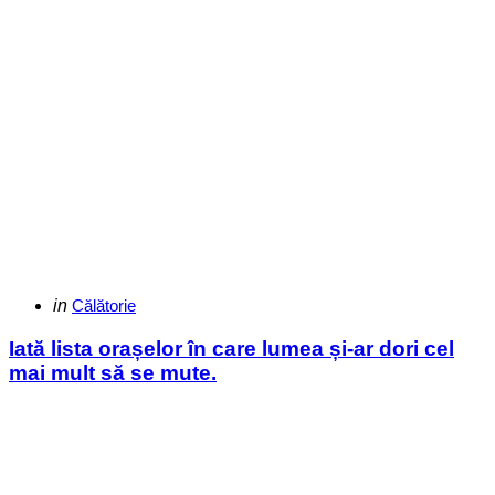
Categories
Posted
in
Călătorie
in
Iată lista orașelor în care lumea și-ar dori cel
mai mult să se mute.