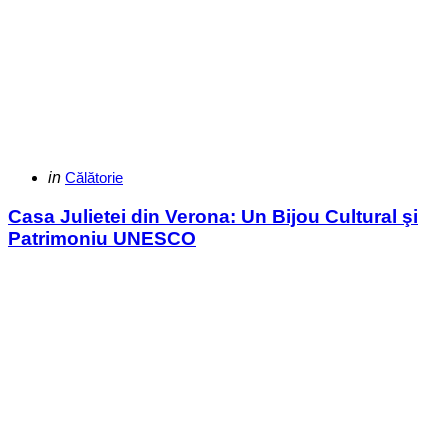
Categories
Posted
in
Călătorie
in
Casa Julietei din Verona: Un Bijou Cultural şi
Patrimoniu UNESCO