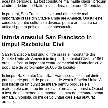
aceasta perioada, au fost construite mai multe cladiri, precum
cladirea de birouri Flatiron si cladirea de birouri Chronicle.
In prezent, San Francisco este unul dintre cele mai
importante orase din Statele Unite ale Americii. Orasul este
cunoscut pentru cultura sa diversa, pentru arhitectura sa
unica si pentru peisajele sale spectaculoase.
Istoria orasului San Francisco in
timpul Razboiului Civil
San Francisco a fost unul dintre orasele importante din
Statele Unite ale Americii in timpul Razboiului Civil. In 1861,
orasul a fost un important centru comercial si financiar, cu o
populatie de aproximativ 56.000 de locuitori.
In timpul Razboiului Civil, San Francisco a fost unul dintre
principalele porturi de pe coasta de vest a Statelor Unite. A
fost folosit ca un punct de intrare pentru produsele si
materialele care erau trimise catre armata Unionista. Orasul
a fost, de asemenea, un important centru de recrutare pentru
armata Unionista, cu mii de voluntari care s-au alaturat
armatei.