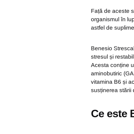
Față de aceste st
organismul în lupt
astfel de suplim
Benesio Strescal
stresul și restabi
Acesta conține u
aminobutiric (GA
vitamina B6 și aci
susținerea stării 
Ce este 