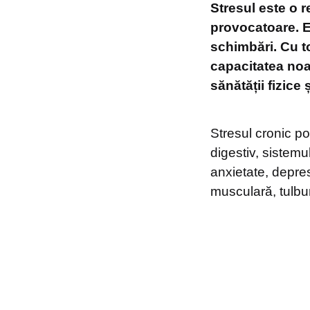
Stresul este o r
provocatoare. E
schimbări. Cu t
capacitatea noa
sănătății fizice 
Stresul cronic po
digestiv, sistem
anxietate, depres
musculară, tulbură