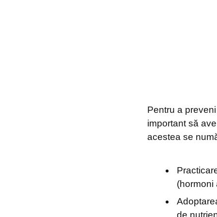
Pentru a preveni 
important să avem
acestea se numă
Practicare
(hormoni a
Adoptarea
de nutrie