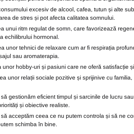
consumului excesiv de alcool, cafea, tutun și alte su
area de stres și pot afecta calitatea somnului.
a unui ritm regulat de somn, care favorizează regene
ea echilibrului hormonal.
a unor tehnici de relaxare cum ar fi respirația profun
ajul sau aromaterapia.
 unor hobby-uri și pasiuni care ne oferă satisfacție ș
a unor relații sociale pozitive și sprijinive cu familia,
să gestionăm eficient timpul și sarcinile de lucru sau
riorități și obiective realiste.
 să acceptăm ceea ce nu putem controla și să ne c
utem schimba în bine.