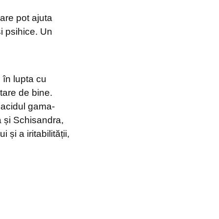
are pot ajuta
și psihice. Un
în lupta cu
stare de bine.
, acidul gama-
a și Schisandra,
i a iritabilității,