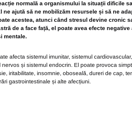
eacție normală a organismului la situații dificile s
l ne ajută să ne mobilizăm resursele și să ne ada
oate acestea, atunci când stresul devine cronic 
stră de a face față, el poate avea efecte negative
și mentale.
ate afecta sistemul imunitar, sistemul cardiovascular
ul nervos și sistemul endocrin. El poate provoca si
ie, iritabilitate, insomnie, oboseală, dureri de cap, t
ri gastrointestinale și alte afecțiuni.