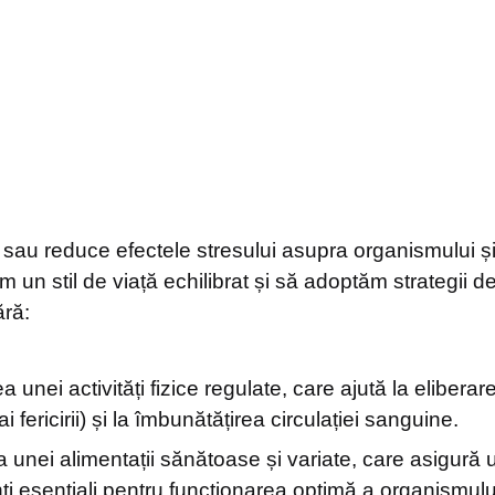
sau reduce efectele stresului asupra organismului și 
 un stil de viață echilibrat și să adoptăm strategii de
ră:
a unei activități fizice regulate, care ajută la elibera
i fericirii) și la îmbunătățirea circulației sanguine.
 unei alimentații sănătoase și variate, care asigură 
nți esențiali pentru funcționarea optimă a organismulu