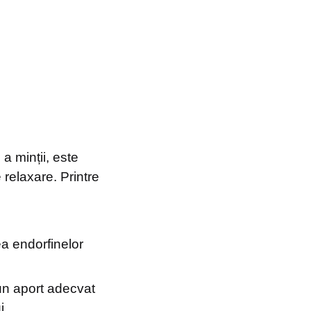
a minții, este
 relaxare. Printre
rea endorfinelor
un aport adecvat
i.