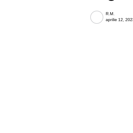
Posted
R.M.
aprilie 12, 202
by