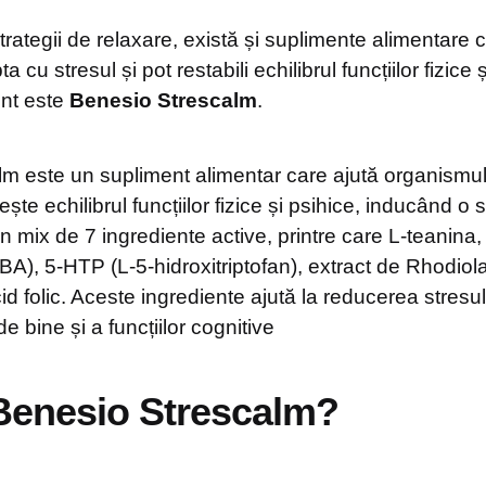
rategii de relaxare, există și suplimente alimentare c
a cu stresul și pot restabili echilibrul funcțiilor fizice 
ent este
Benesio Strescalm
.
m este un supliment alimentar care ajută organismul 
lește echilibrul funcțiilor fizice și psihice, inducând o 
n mix de 7 ingrediente active, printre care L-teanina
BA), 5-HTP (L-5-hidroxitriptofan), extract de Rhodiol
d folic. Aceste ingrediente ajută la reducerea stresului ș
de bine și a funcțiilor cognitive
Benesio Strescalm?