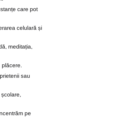
bstanțe care pot
rarea celulară și
dă, meditația,
i plăcere.
 prietenii sau
 școlare,
oncentrăm pe