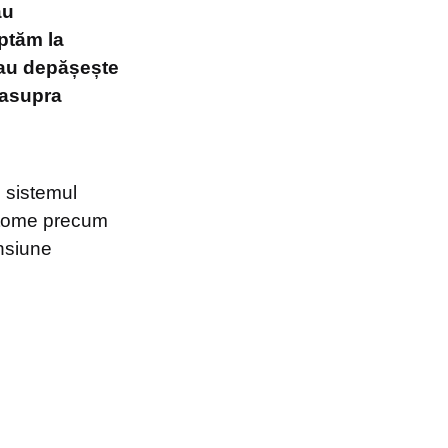
au
ptăm la
sau depășește
 asupra
, sistemul
mptome precum
ensiune