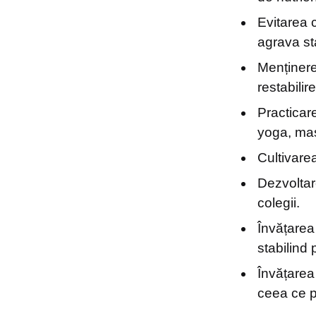
Evitarea 
agrava st
Menținere
restabilir
Practicare
yoga, mas
Cultivarea
Dezvoltare
colegii.
Învățarea 
stabilind p
Învățarea
ceea ce p