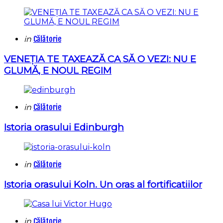
Categories
Posted
in
Călătorie
in
VENEȚIA TE TAXEAZĂ CA SĂ O VEZI: NU E
GLUMĂ, E NOUL REGIM
Categories
Posted
in
Călătorie
in
Istoria orasului Edinburgh
Categories
Posted
in
Călătorie
in
Istoria orasului Koln. Un oras al fortificatiilor
Categories
Posted
in
Călătorie