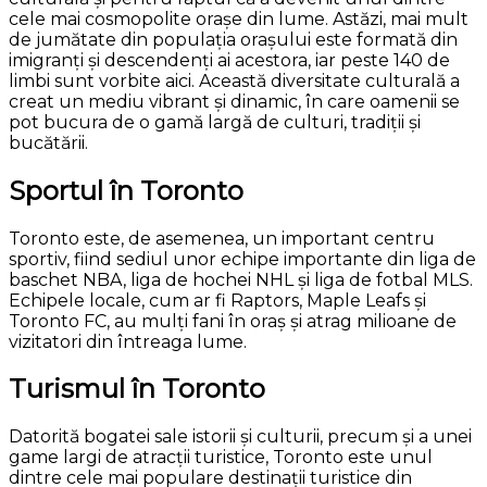
cele mai cosmopolite orașe din lume. Astăzi, mai mult
de jumătate din populația orașului este formată din
imigranți și descendenți ai acestora, iar peste 140 de
limbi sunt vorbite aici. Această diversitate culturală a
creat un mediu vibrant și dinamic, în care oamenii se
pot bucura de o gamă largă de culturi, tradiții și
bucătării.
Sportul în Toronto
Toronto este, de asemenea, un important centru
sportiv, fiind sediul unor echipe importante din liga de
baschet NBA, liga de hochei NHL și liga de fotbal MLS.
Echipele locale, cum ar fi Raptors, Maple Leafs și
Toronto FC, au mulți fani în oraș și atrag milioane de
vizitatori din întreaga lume.
Turismul în Toronto
Datorită bogatei sale istorii și culturii, precum și a unei
game largi de atracții turistice, Toronto este unul
dintre cele mai populare destinații turistice din