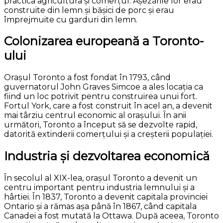
practica agricultura și comerțul. Așezările lor erau
construite din lemn și bășici de porc și erau
împrejmuite cu garduri din lemn.
Colonizarea europeană a Toronto-
ului
Orașul Toronto a fost fondat în 1793, când
guvernatorul John Graves Simcoe a ales locația ca
fiind un loc potrivit pentru construirea unui fort.
Fortul York, care a fost construit în acel an, a devenit
mai târziu centrul economic al orașului. În anii
următori, Toronto a început să se dezvolte rapid,
datorită extinderii comerțului și a creșterii populației.
Industria și dezvoltarea economică
În secolul al XIX-lea, orașul Toronto a devenit un
centru important pentru industria lemnului și a
hârtiei. În 1837, Toronto a devenit capitala provinciei
Ontario și a rămas așa până în 1867, când capitala
Canadei a fost mutată la Ottawa. După aceea, Toronto