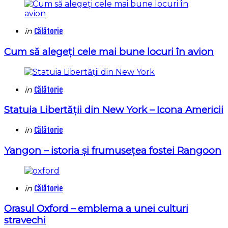
Categories
Posted
in
Călătorie
in
Cum să alegeți cele mai bune locuri în avion
Categories
Posted
in
Călătorie
in
Statuia Libertății din New York – Icona Americii
Categories
Posted
in
Călătorie
in
Yangon – istoria și frumusețea fostei Rangoon
Categories
Posted
in
Călătorie
in
Orasul Oxford – emblema a unei culturi
stravechi