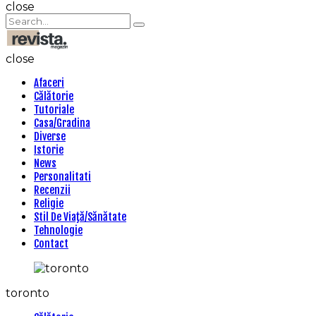
Search
close
Search
Search
for:
Revista
Magazin
close
Afaceri
Călătorie
Tutoriale
Casa/Gradina
Diverse
Istorie
News
Personalitati
Recenzii
Religie
Stil De Viaţă/Sănătate
Tehnologie
Contact
toronto