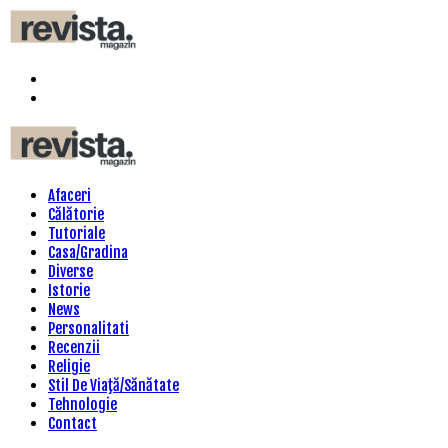
Menu
Search
Revista
Magazin
Menu
Afaceri
Călătorie
Tutoriale
Casa/Gradina
Diverse
Istorie
News
Personalitati
Recenzii
Religie
Stil De Viaţă/Sănătate
Tehnologie
Contact