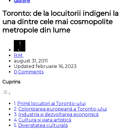
Categories
Călătorie
Toronto: de la locuitorii indigeni la
una dintre cele mai cosmopolite
metropole din lume
Posted
R.M.
by
august 31, 2011
Updated
februarie 16, 2023
0 Comments
Cuprins
Primii locuitori ai Toronto-ului
Colonizarea europeană a Toronto-ului
Industria și dezvoltarea economică
Cultura și viața artistică
Diversitatea culturală