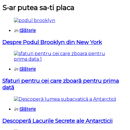
S-ar putea sa-ti placa
Categories
Posted
in
Călătorie
in
Despre Podul Brooklyn din New York
Categories
Posted
in
Călătorie
in
Sfaturi pentru cei care zboară pentru prima
dată
Categories
Posted
in
Călătorie
in
Descoperă Lacurile Secrete ale Antarcticii