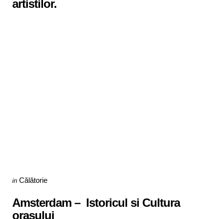
artistilor.
Categories
Posted
Călătorie
in
in
Amsterdam – Istoricul si Cultura
orasului