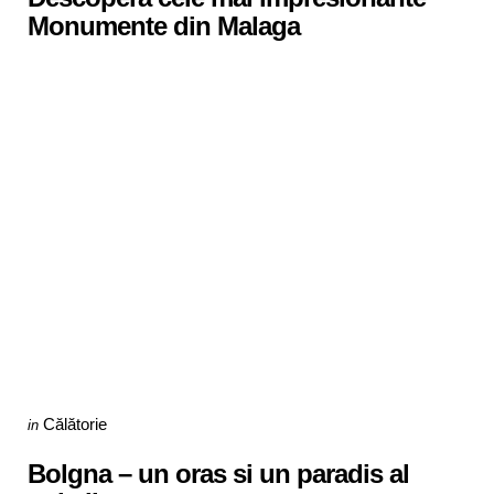
Monumente din Malaga
Categories
Posted
Călătorie
in
in
Bolgna – un oras si un paradis al