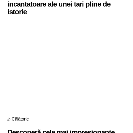
incantatoare ale unei tari pline de
istorie
Categories
Posted
Călătorie
in
in
Descoperă cele mai impresionante