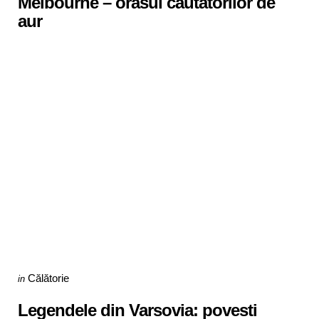
Melbourne – orasul cautatorilor de
aur
Categories
Posted
Călătorie
in
in
Legendele din Varsovia: povesti