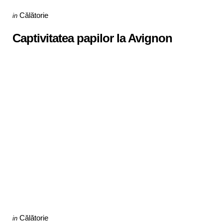
Categories
Posted
Călătorie
in
in
Captivitatea papilor la Avignon
Categories
Posted
Călătorie
in