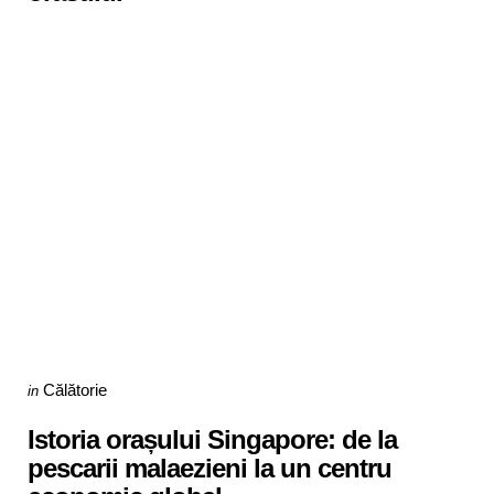
Categories
Posted
Călătorie
in
in
Istoria orașului Singapore: de la
pescarii malaezieni la un centru