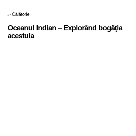
Categories
Posted
Călătorie
in
in
Oceanul Indian – Explorând bogăţia
acestuia