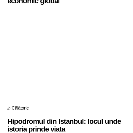
economic global
Categories
Posted
Călătorie
in
in
Hipodromul din Istanbul: locul unde
istoria prinde viata