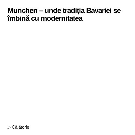
in
Munchen – unde tradiția Bavariei se
îmbină cu modernitatea
Categories
Posted
Călătorie
in
in