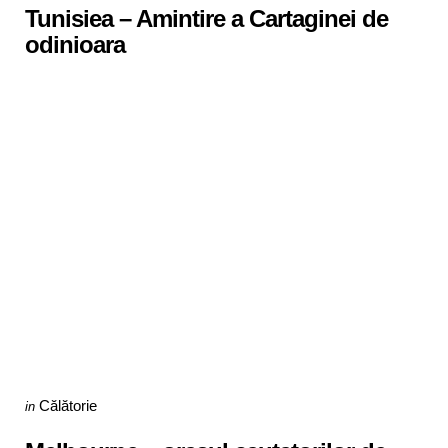
Tunisiea – Amintire a Cartaginei de
odinioara
Categories
Posted
Călătorie
in
in