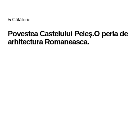
Categories
Posted
Călătorie
in
in
Povestea Castelului Peleş.O perla de
arhitectura Romaneasca.