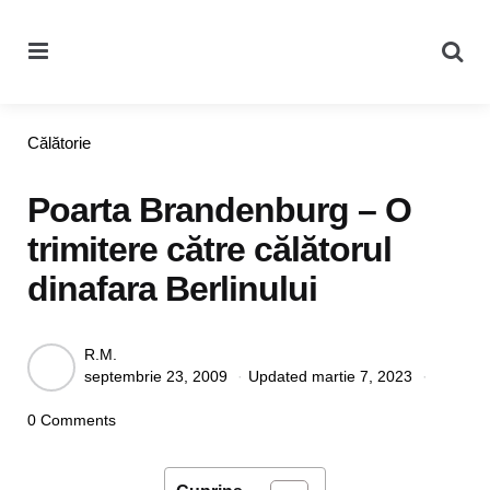
Menu
Se
Categories
Călătorie
Poarta Brandenburg – O
trimitere către călătorul
dinafara Berlinului
Posted
R.M.
septembrie 23, 2009
Updated
martie 7, 2023
by
0 Comments