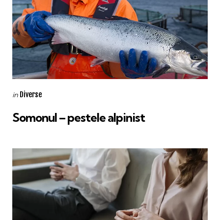
Categories
Posted
Diverse
in
in
Somonul – pestele alpinist