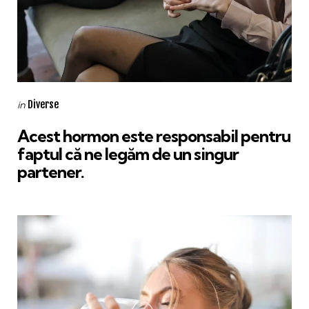
Categories
Posted
Diverse
in
in
Acest hormon este responsabil pentru
faptul că ne legăm de un singur
partener.