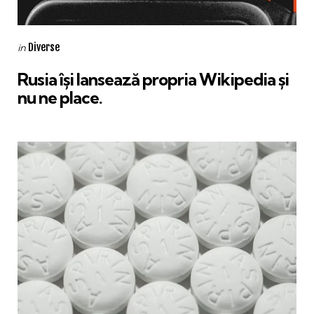
Categories
Posted
Diverse
in
in
Rusia își lansează propria Wikipedia și
nu ne place.