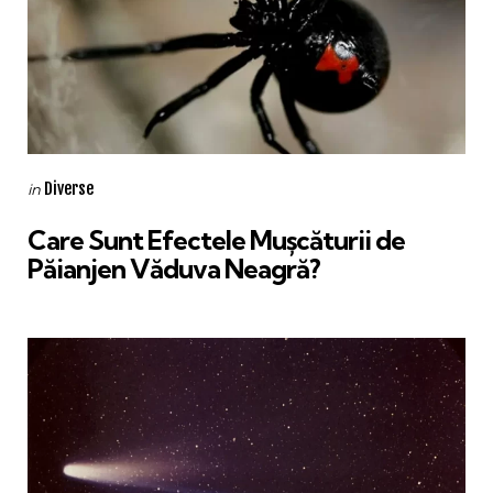
Categories
Posted
Diverse
in
in
Care Sunt Efectele Mușcăturii de
Păianjen Văduva Neagră?