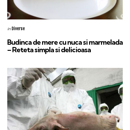
Categories
Posted
Diverse
in
in
Budinca de mere cu nuca si marmelada
– Reteta simpla si delicioasa