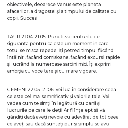
obiectivele, deoarece Venus este planeta
afacerilor, a dragostei și a timpului de calitate cu
copiii. Succes!
TAUR 21.04-21.05: Puneti-va centurile de
siguranta pentru ca este un moment in care
totul se misca repede. Îți petreci timpul făcând
întâlniri, făcând comisioane, făcând excursii rapide
și lucrând la numeroase sarcini mici. Îți exprimi
ambiția cu voce tare și cu mare vigoare.
GEMENI 22:05–21:06: Vei lua în considerare ceea
ce este cel mai semnificativ și valorile tale. Vei
vedea cum te simți în legătură cu banii și
lucrurile pe care le deții. Ar fi înțelept să vă
gândiți dacă aveți nevoie cu adevărat de tot ceea
ce aveți sau dacă sunteți pur și simplu sclavul