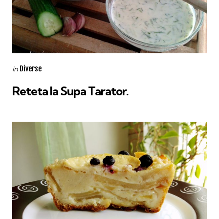
Categories
Posted
Diverse
in
in
Reteta la Supa Tarator.