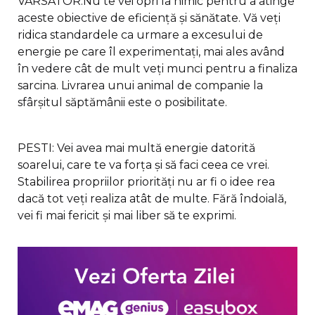
VARSATOR:Nu te vei opri la nimic pentru a atinge
aceste obiective de eficiență și sănătate. Vă veți
ridica standardele ca urmare a excesului de
energie pe care îl experimentați, mai ales având
în vedere cât de mult veți munci pentru a finaliza
sarcina. Livrarea unui animal de companie la
sfârșitul săptămânii este o posibilitate.
PESTI: Vei avea mai multă energie datorită
soarelui, care te va forța și să faci ceea ce vrei.
Stabilirea propriilor priorități nu ar fi o idee rea
dacă tot veți realiza atât de multe. Fără îndoială,
vei fi mai fericit și mai liber să te exprimi.