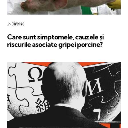
Categories
Posted
Diverse
in
in
Care sunt simptomele, cauzele și
riscurile asociate gripei porcine?