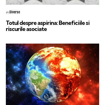
Categories
Posted
Diverse
in
in
Totul despre aspirina: Beneficiile si
riscurile asociate