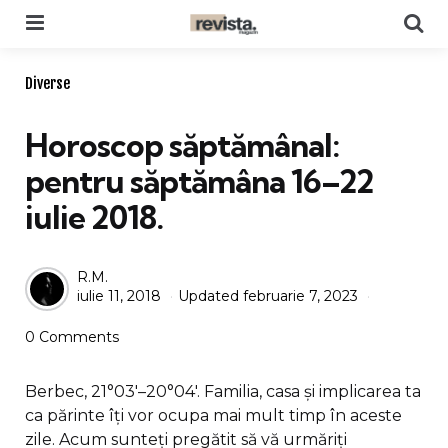
Menu
Se
Categories
Diverse
Horoscop săptămânal:
pentru săptămâna 16–22
iulie 2018.
Posted
R.M.
iulie 11, 2018
Updated
februarie 7, 2023
by
0 Comments
Berbec, 21°03′–20°04′. Familia, casa și implicarea ta
ca părinte îți vor ocupa mai mult timp în aceste
zile. Acum sunteți pregătit să vă urmăriți