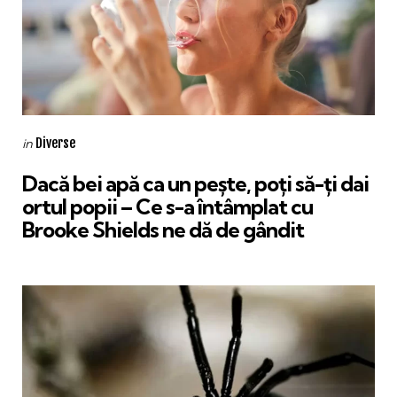
Categories
Posted
Diverse
in
in
Dacă bei apă ca un pește, poți să-ți dai
ortul popii – Ce s-a întâmplat cu
Brooke Shields ne dă de gândit