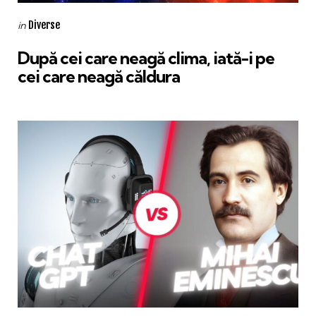
Categories
Posted
Diverse
in
in
După cei care neagă clima, iată-i pe
cei care neagă căldura