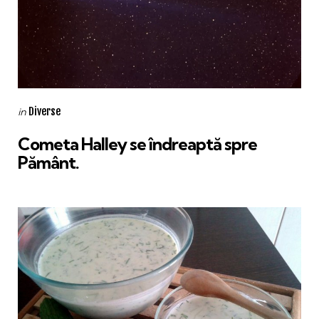
Categories
Posted
Diverse
in
in
Cometa Halley se îndreaptă spre
Pământ.