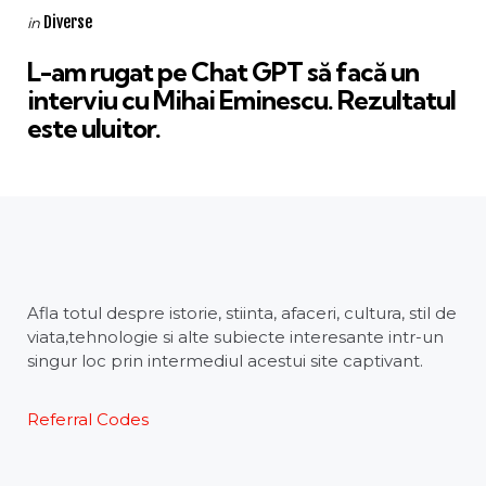
Categories
Posted
Diverse
in
in
L-am rugat pe Chat GPT să facă un
interviu cu Mihai Eminescu. Rezultatul
este uluitor.
Afla totul despre istorie, stiinta, afaceri, cultura, stil de
viata,tehnologie si alte subiecte interesante intr-un
singur loc prin intermediul acestui site captivant.
Referral Codes