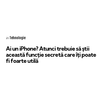
Categories
Posted
Tehnologie
in
in
Ai un iPhone? Atunci trebuie să știi
această funcție secretă care îți poate
fi foarte utilă