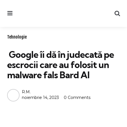
Menu
Se
Categories
Tehnologie
Google îi dă în judecată pe
escrocii care au folosit un
malware fals Bard AI
Posted
R.M.
noiembrie 14, 2023
0 Comments
by