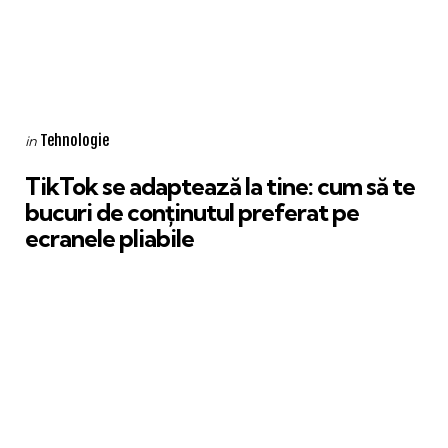
Categories
Posted
Tehnologie
in
in
TikTok se adaptează la tine: cum să te
bucuri de conținutul preferat pe
ecranele pliabile