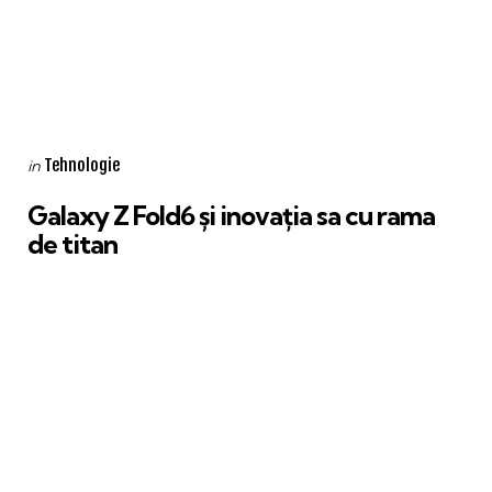
Categories
Posted
Tehnologie
in
in
Galaxy Z Fold6 și inovația sa cu rama
de titan