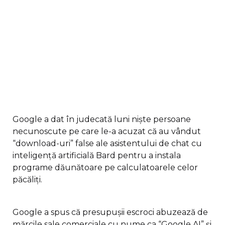
Google a dat în judecată luni niște persoane
necunoscute pe care le-a acuzat că au vândut
“download-uri” false ale asistentului de chat cu
inteligență artificială Bard pentru a instala
programe dăunătoare pe calculatoarele celor
păcăliți.
Google a spus că presupușii escroci abuzează de
mărcile sale comerciale cu nume ca “Google AI” și