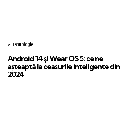
Categories
Posted
Tehnologie
in
in
Android 14 și Wear OS 5: ce ne
așteaptă la ceasurile inteligente din
2024