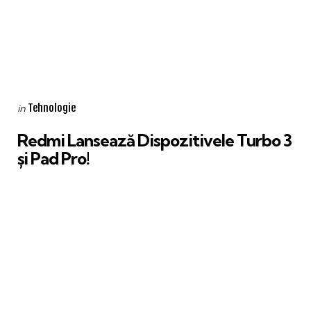
Categories
Posted
Tehnologie
in
in
Redmi Lansează Dispozitivele Turbo 3
și Pad Pro!