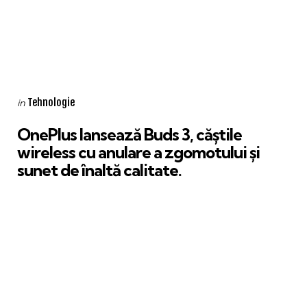
Categories
Posted
Tehnologie
in
in
OnePlus lansează Buds 3, căștile
wireless cu anulare a zgomotului și
sunet de înaltă calitate.