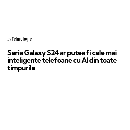
Categories
Posted
Tehnologie
in
in
Seria Galaxy S24 ar putea fi cele mai
inteligente telefoane cu AI din toate
timpurile