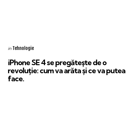
Categories
Posted
Tehnologie
in
in
iPhone SE 4 se pregătește de o
revoluție: cum va arăta și ce va putea
face.