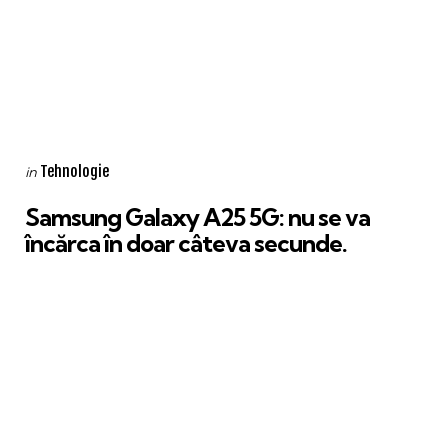
Categories
Posted
Tehnologie
in
in
Samsung Galaxy A25 5G: nu se va
încărca în doar câteva secunde.