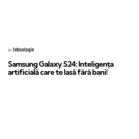
Categories
Posted
Tehnologie
in
in
Samsung Galaxy S24: Inteligența
artificială care te lasă fără bani!