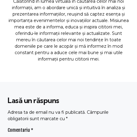
Călătorind în lumea virtuală în căutarea celor mai noi
informații, am o abordare unică și intuitivă în analiza și
prezentarea informațiilor, reușind să captez esența și
importanța evenimentelor și inovațiilor actuale. Misiunea
mea este de a informa, educa și inspira cititorii mei,
oferindu-le informații relevante și actualizate. Sunt
mereu în căutarea celor mai noi tendințe în toate
domeniile pe care le acopăr și mă informez în mod
constant pentru a aduce cele mai bune și mai utile
informații pentru cititorii mei.
Lasă un răspuns
Adresa ta de email nu va fi publicată.
Câmpurile
obligatorii sunt marcate cu
*
Comentariu
*