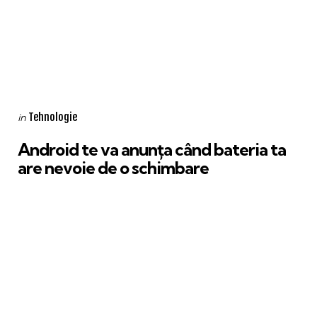
Categories
Posted
Tehnologie
in
in
Android te va anunța când bateria ta
are nevoie de o schimbare