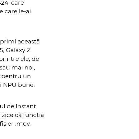
S24, care
e care le-ai
primi această
5, Galaxy Z
printre ele, de
 sau mai noi,
s pentru un
și NPU bune.
ul de Instant
 zice că funcția
fișier .mov.