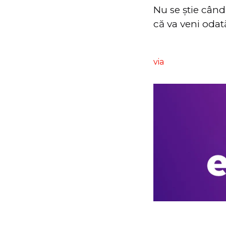
Nu se știe când
că va veni oda
via