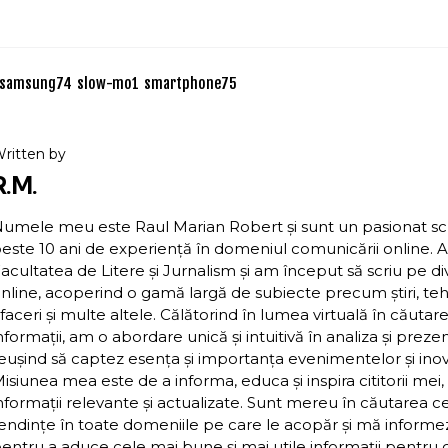
samsung
74
slow-mo
1
smartphone
75
ritten by
R.M.
umele meu este Raul Marian Robert și sunt un pasionat scriit
este 10 ani de experiență în domeniul comunicării online. 
acultatea de Litere și Jurnalism și am început să scriu pe d
nline, acoperind o gamă largă de subiecte precum știri, teh
faceri și multe altele. Călătorind în lumea virtuală în căutar
nformații, am o abordare unică și intuitivă în analiza și preze
eușind să captez esența și importanța evenimentelor și inova
isiunea mea este de a informa, educa și inspira cititorii mei,
nformații relevante și actualizate. Sunt mereu în căutarea c
endințe în toate domeniile pe care le acopăr și mă inform
entru a aduce cele mai bune și mai utile informații pentru cit