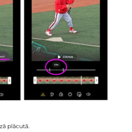
ză plăcută.