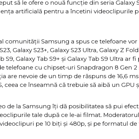
ut să le ofere o nouă funcție din seria Galaxy 
gența artificială pentru a încetini videoclipurile p
l comunității Samsung a spus ce telefoane vor 
 S23, Galaxy S23+, Galaxy S23 Ultra, Galaxy Z Fold
b S9, Galaxy Tab S9+ și Galaxy Tab S9 Ultra ar fi 
lude telefoane cu chipset-uri Snapdragon 8 Gen 2
ția are nevoie de un timp de răspuns de 16,6 m
S, ceea ce înseamnă că trebuie să aibă un GPU 
eo de la Samsung îți dă posibilitatea să pui efect
oclipurile tale după ce le-ai filmat. Moderatorul
ideoclipuri pe 10 biți și 480p, și pe formatul de 