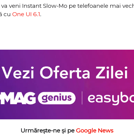
 va veni Instant Slow-Mo pe telefoanele mai vech
tă cu
One UI 6.1
.
Urmărește-ne și pe
Google News