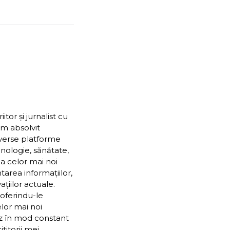
or și jurnalist cu
Am absolvit
iverse platforme
nologie, sănătate,
ea celor mai noi
ntarea informațiilor,
țiilor actuale.
 oferindu-le
elor mai noi
ez în mod constant
itorii mei.