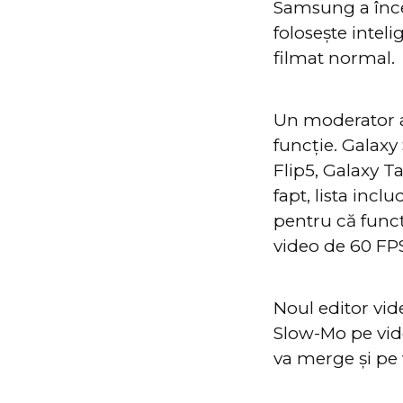
Samsung a încep
folosește inteli
filmat normal.
Un moderator a
funcție. Galaxy
Flip5, Galaxy Ta
fapt, lista inc
pentru că func
video de 60 FP
Noul editor vid
Slow-Mo pe vide
va merge și pe v