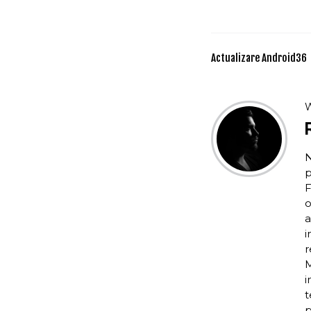
Actualizare Android
36
W
N
p
F
o
a
i
r
M
i
t
p