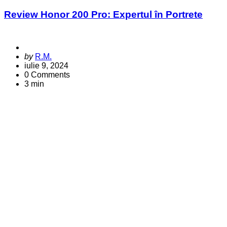
in
Review Honor 200 Pro: Expertul în Portrete
Posted
by
R.M.
by
iulie 9, 2024
0
Comments
3 min