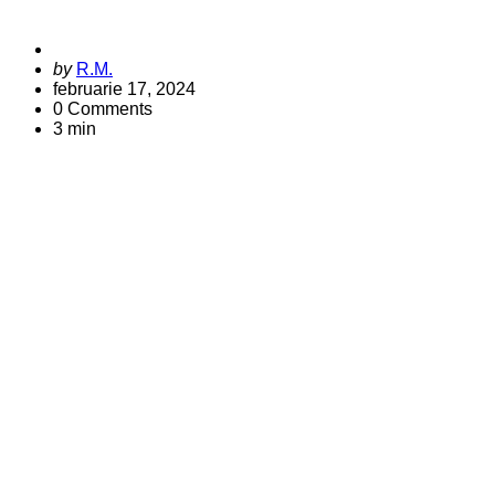
Posted
by
R.M.
by
februarie 17, 2024
0
Comments
3 min