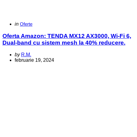
Categories
Posted
in
Oferte
in
Oferta Amazon: TENDA MX12 AX3000, Wi-Fi 6,
Dual-band cu sistem mesh la 40% reducere.
Posted
by
R.M.
by
februarie 19, 2024