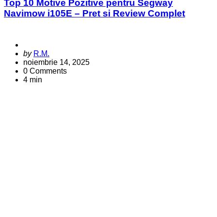
Top 10 Motive Pozitive pentru Segway
Navimow i105E – Pret si Review Complet
Posted
by
R.M.
by
noiembrie 14, 2025
0
Comments
4 min