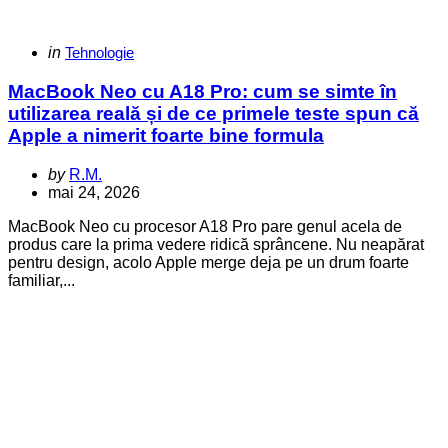
Categories
Posted
in
Tehnologie
in
MacBook Neo cu A18 Pro: cum se simte în
utilizarea reală și de ce primele teste spun că
Apple a nimerit foarte bine formula
Posted
by
R.M.
by
mai 24, 2026
MacBook Neo cu procesor A18 Pro pare genul acela de
produs care la prima vedere ridică sprâncene. Nu neapărat
pentru design, acolo Apple merge deja pe un drum foarte
familiar,...