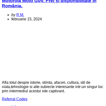
Motorola Moto G04: Preț și disponibilitate în
România.
Posted
by
R.M.
by
februarie 15, 2024
Afla totul despre istorie, stiinta, afaceri, cultura, stil de
viata,tehnologie si alte subiecte interesante intr-un singur loc
prin intermediul acestui site captivant.
Referral Codes