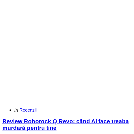
Categories
Posted
in
Recenzii
in
Review Roborock Q Revo: când AI face treaba
murdară pentru tine