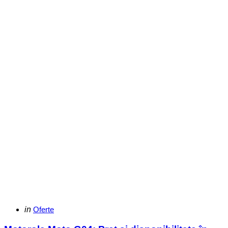
Categories
Posted
in
Oferte
in