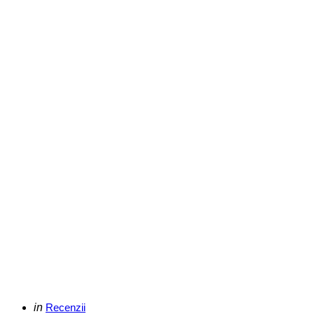
Categories
Posted
in
Recenzii