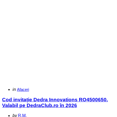
Categories
Posted
in
Afaceri
in
Cod invitație Dedra Innovations RO4500650.
Valabil pe DedraClub.ro în 2026
Posted
by
R.M.