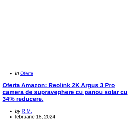
Categories
Posted
in
Oferte
in
Oferta Amazon: Reolink 2K Argus 3 Pro
camera de supraveghere cu panou solar cu
34% reducere.
Posted
by
R.M.
by
februarie 18, 2024