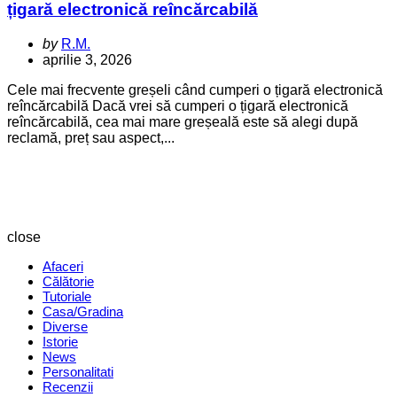
țigară electronică reîncărcabilă
Posted
by
R.M.
by
aprilie 3, 2026
Cele mai frecvente greșeli când cumperi o țigară electronică
reîncărcabilă Dacă vrei să cumperi o țigară electronică
reîncărcabilă, cea mai mare greșeală este să alegi după
reclamă, preț sau aspect,...
Revista
Magazin
close
Afaceri
Călătorie
Tutoriale
Casa/Gradina
Diverse
Istorie
News
Personalitati
Recenzii