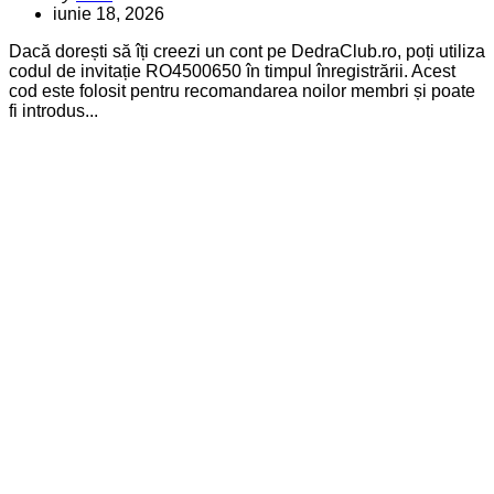
by
iunie 18, 2026
Dacă dorești să îți creezi un cont pe DedraClub.ro, poți utiliza
codul de invitație RO4500650 în timpul înregistrării. Acest
cod este folosit pentru recomandarea noilor membri și poate
fi introdus...