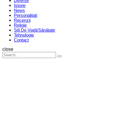
Diverse
Istorie
News
Personalitati
Recenzii
Religie
Stil De Viaţă/Sănătate
Tehnologie
Contact
Search
close
Search
Search
for: