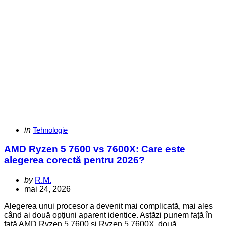
Categories
Posted
in
Tehnologie
in
AMD Ryzen 5 7600 vs 7600X: Care este
alegerea corectă pentru 2026?
Posted
by
R.M.
by
mai 24, 2026
Alegerea unui procesor a devenit mai complicată, mai ales
când ai două opțiuni aparent identice. Astăzi punem față în
față AMD Ryzen 5 7600 și Ryzen 5 7600X, două