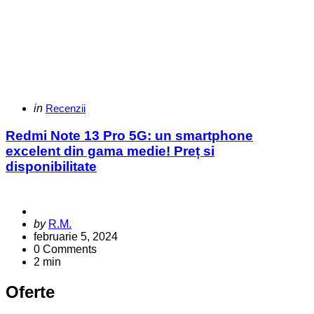
Categories
Posted
in
Recenzii
in
Redmi Note 13 Pro 5G: un smartphone
excelent din gama medie! Preț si
disponibilitate
Posted
by
R.M.
by
februarie 5, 2024
0
Comments
2 min
Oferte