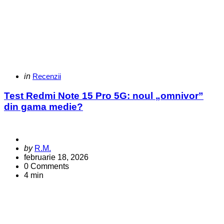
Categories
Posted
in
Recenzii
in
Test Redmi Note 15 Pro 5G: noul „omnivor”
din gama medie?
Posted
by
R.M.
by
februarie 18, 2026
0
Comments
4 min