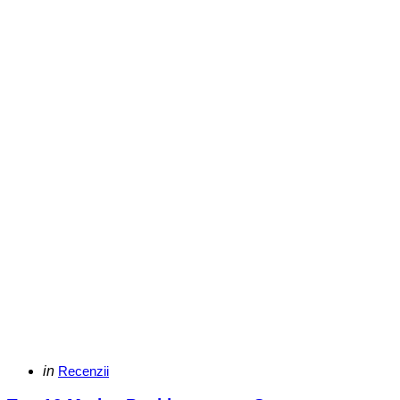
Categories
Posted
in
Recenzii
in