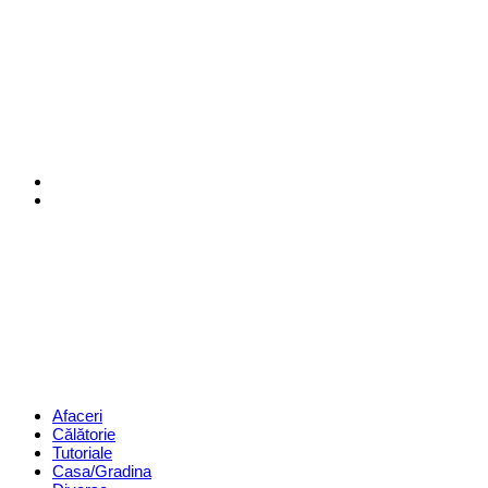
Menu
Search
Revista
Magazin
Menu
Afaceri
Călătorie
Tutoriale
Casa/Gradina