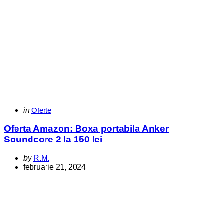
Categories
Posted
in
Oferte
in
Oferta Amazon: Boxa portabila Anker
Soundcore 2 la 150 lei
Posted
by
R.M.
by
februarie 21, 2024