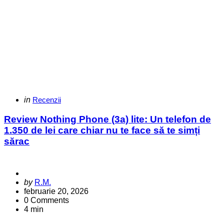
Categories
Posted
in
Recenzii
in
Review Nothing Phone (3a) lite: Un telefon de
1.350 de lei care chiar nu te face să te simți
sărac
Posted
by
R.M.
by
februarie 20, 2026
0
Comments
4 min