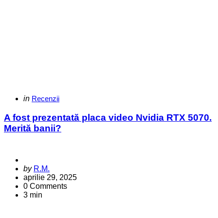
Categories
Posted
in
Recenzii
in
A fost prezentată placa video Nvidia RTX 5070.
Merită banii?
Posted
by
R.M.
by
aprilie 29, 2025
0
Comments
3 min