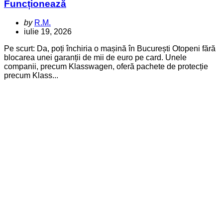
Funcționează
Posted
by
R.M.
by
iulie 19, 2026
Pe scurt: Da, poți închiria o mașină în București Otopeni fără
blocarea unei garanții de mii de euro pe card. Unele
companii, precum Klasswagen, oferă pachete de protecție
precum Klass...