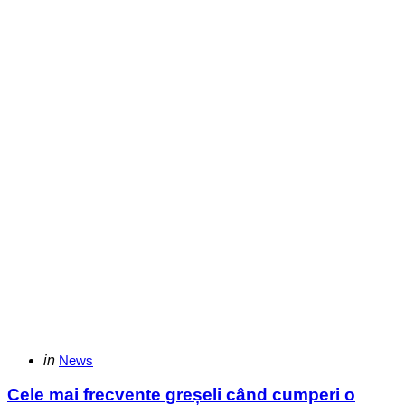
Categories
Posted
in
News
in
Cele mai frecvente greșeli când cumperi o