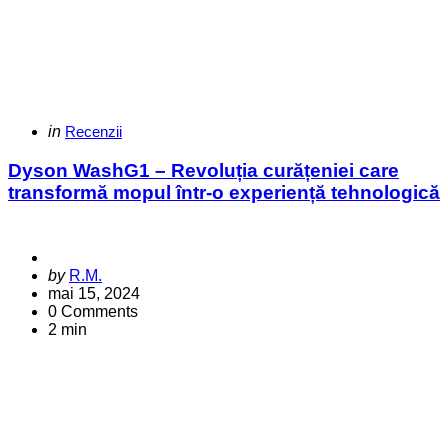
Categories
Posted
in
Recenzii
in
Dyson WashG1 – Revoluția curățeniei care
transformă mopul într-o experiență tehnologică
Posted
by
R.M.
by
mai 15, 2024
0
Comments
2 min