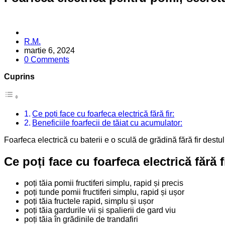
Posted
R.M.
by
martie 6, 2024
0 Comments
Cuprins
Ce poți face cu foarfeca electrică fără fir:
Beneficiile foarfecii de tăiat cu acumulator:
Foarfeca electrică cu baterii e o sculă de grădină fără fir destul 
Ce poți face cu foarfeca electrică fără f
poți tăia pomii fructiferi simplu, rapid și precis
poți tunde pomii fructiferi simplu, rapid și ușor
poți tăia fructele rapid, simplu și ușor
poți tăia gardurile vii și spalierii de gard viu
poți tăia în grădinile de trandafiri