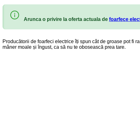
Arunca o privire la oferta actuala de
foarfece ele
Producătorii de foarfeci electrice îți spun cât de groase pot fi r
mâner moale și îngust, ca să nu te obosească prea tare.