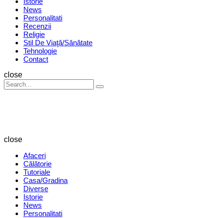
Istorie
News
Personalitati
Recenzii
Religie
Stil De Viaţă/Sănătate
Tehnologie
Contact
Search
close
Search
Search
for:
Revista
Magazin
close
Afaceri
Călătorie
Tutoriale
Casa/Gradina
Diverse
Istorie
News
Personalitati