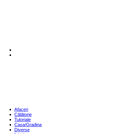
Menu
Search
Revista
Magazin
Menu
Afaceri
Călătorie
Tutoriale
Casa/Gradina
Diverse