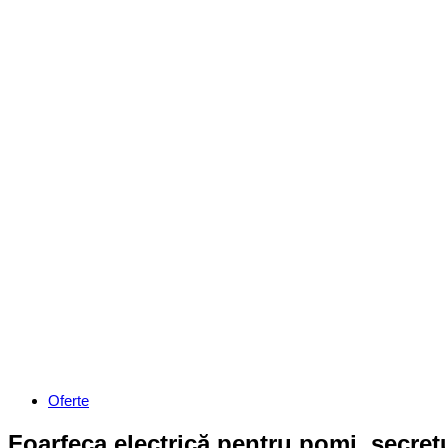
Categories
Oferte
Foarfeca electrică pentru pomi, secretul