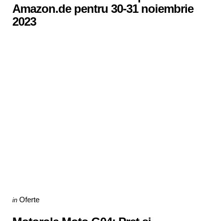
Amazon.de pentru 30-31 noiembrie
2023
Categories
Posted
Oferte
in
in