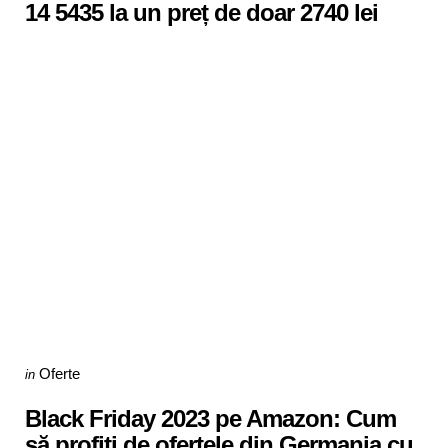
14 5435 la un preț de doar 2740 lei
Categories
Posted
Oferte
in
in
Black Friday 2023 pe Amazon: Cum
să profiți de ofertele din Germania cu