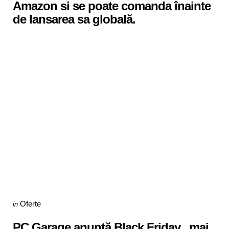
Amazon si se poate comanda înainte
de lansarea sa globală.
Categories
Posted
Oferte
in
in
PC Garage anunţă Black Friday „mai