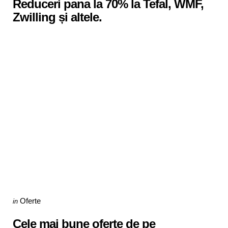
Reduceri pana la 70% la Tefal, WMF,
Zwilling și altele.
Categories
Posted
Oferte
in
in
Cele mai bune oferte de pe