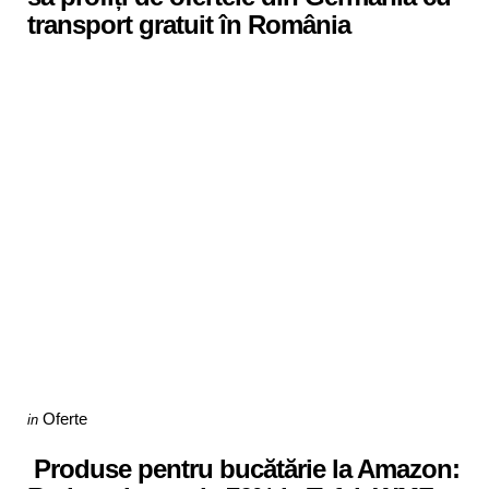
transport gratuit în România
Categories
Posted
Oferte
in
in
Produse pentru bucătărie la Amazon: