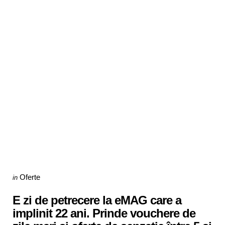
Categories
Posted
Oferte
in
in
E zi de petrecere la eMAG care a
implinit 22 ani. Prinde vouchere de