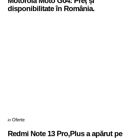
Motorola Moto G04: Preț și
disponibilitate în România.
Categories
Posted
Oferte
in
in
Redmi Note 13 Pro,Plus a apărut pe