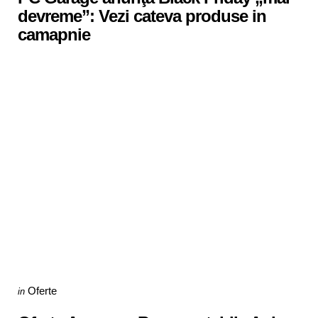
devreme”: Vezi cateva produse in
camapnie
Categories
Posted
Oferte
in
in