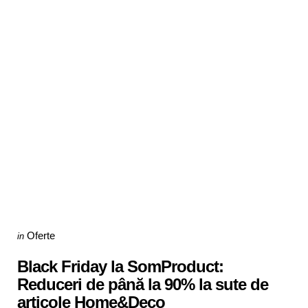
Categories
Posted
Oferte
in
in
Black Friday la SomProduct:
Reduceri de până la 90% la sute de
articole Home&Deco