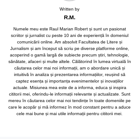
Written by
R.M.
Numele meu este Raul Marian Robert și sunt un pasionat
scriitor și jurnalist cu peste 10 ani de experiență în domeniul
comunicării online. Am absolvit Facultatea de Litere și
Jurnalism și am început să scriu pe diverse platforme online,
acoperind o gamă largă de subiecte precum știri, tehnologie,
sănătate, afaceri și multe altele. Călătorind în lumea virtuală în
căutarea celor mai noi informații, am o abordare unică și
intuitivă în analiza și prezentarea informațiilor, reușind să
captez esența și importanța evenimentelor și inovațiilor
actuale. Misiunea mea este de a informa, educa și inspira
cititorii mei, oferindu-le informații relevante și actualizate. Sunt
mereu în căutarea celor mai noi tendințe în toate domeniile pe
care le acopăr și mă informez în mod constant pentru a aduce
cele mai bune și mai utile informații pentru cititorii mei.