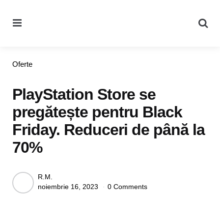
Menu
Se
Categories
Oferte
PlayStation Store se
pregătește pentru Black
Friday. Reduceri de până la
70%
Posted
R.M.
noiembrie 16, 2023
0 Comments
by