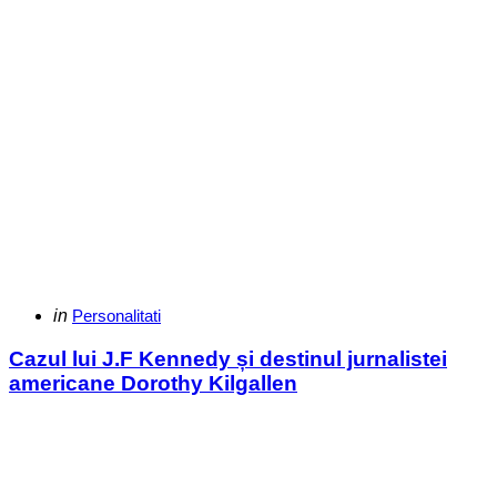
Categories
Posted
in
Personalitati
in
Cazul lui J.F Kennedy și destinul jurnalistei
americane Dorothy Kilgallen