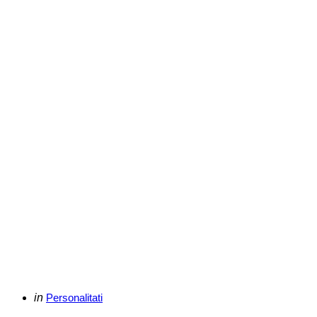
Categories
Posted
in
Personalitati
in