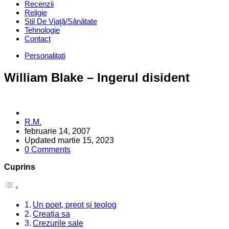
Recenzii
Religie
Stil De Viaţă/Sănătate
Tehnologie
Contact
Categories
Personalitati
William Blake – Ingerul disident
Posted
R.M.
by
februarie 14, 2007
Updated
martie 15, 2023
0 Comments
Cuprins
Un poet, preot și teolog
Creația sa
Crezurile sale