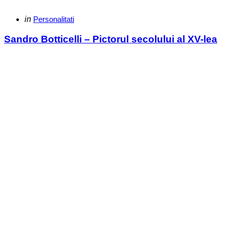
Categories
Posted
in
Personalitati
in
Sandro Botticelli – Pictorul secolului al XV-lea