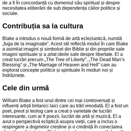
de a fi în concordanță cu domeniul său spiritual și despre
necesitatea eliberării de sub dependența căilor politice și
sociale.
Contribuția sa la cultura
Blake a introdus o nouă formă de artă ecleziastică, numită
„fuga de la imaginație”. Acest stil reflectă modul în care Blake
a asimilat imagini și simboluri din Biblie și din propriile sale
imagini spirituale și a artat ideile sale despre libertate. El a
creat lucrări precum „The Tree of Liberty”, „The Dead Man’s
Blessing” și „The Marriage of Heaven and Hell” care au
explorat concepte politice și spirituale în moduri noi și
îndrăznețe.
Cele din urmă
William Blake a fost unul dintre cei mai controversați și
influenți artiști britanici laici care au trăit vreodată. El a fost un
poet, preot și teolog care a creat o varietate de lucrări
interesante, cum ar fi poezii, lucrări de artă și muzică. El a
avut o perspectivă ecliptică asupra vieții, care a inclus o
respingere a dogmelor creștine și o credință în conectarea