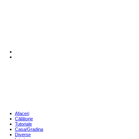
Menu
Search
Revista
Magazin
Menu
Afaceri
Călătorie
Tutoriale
Casa/Gradina
Diverse