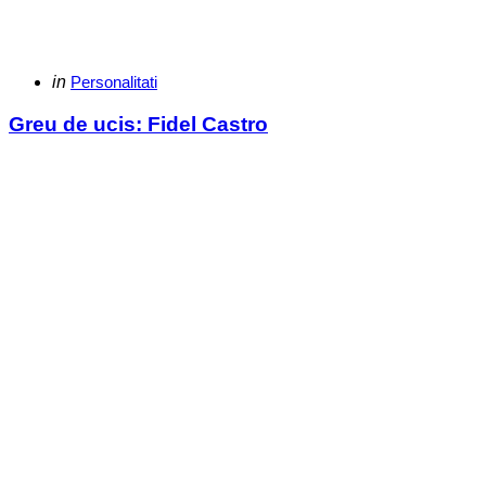
Categories
Posted
in
Personalitati
in
Greu de ucis: Fidel Castro