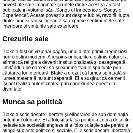
povestirile sale imaginate și unele dintre acestea au fost
publicate în volumul său „Songs of Innocence și Songs of
Experience”. Aceste povești sunt despre iubire, revoltă, lupta
dintre bine și rău și încearcă să exprime sentimentele sale
interioare și simțurile sale exterioare.
Crezurile sale
Blake a fost un vizionar păgân, unul dintre primii credincioși
non-crestini moderni. A respins principiile creștinismului și a
afirmat că religia a devenit instituționalizată și dezagregată,
limitându-i pe oameni să-și exprime trăirile spirituale prin
căutarea lor interioară. Blake a crezut că lumea spirituală și
lumea materială nu sunt separată. El a susținut că oamenii
își pot realiza autenticitatea prin conexiunea directă la
divinitate.
Munca sa politică
Blake a scris despre libertate și eliberarea de sub dominația
puterilor coloniale. El a folosit arta sa pentru a critica detaliile
nefaste ale societății engleze și a folosit cărțile sale pentru a
atinge subiecte politice și sociale. El a scris despre libertatea