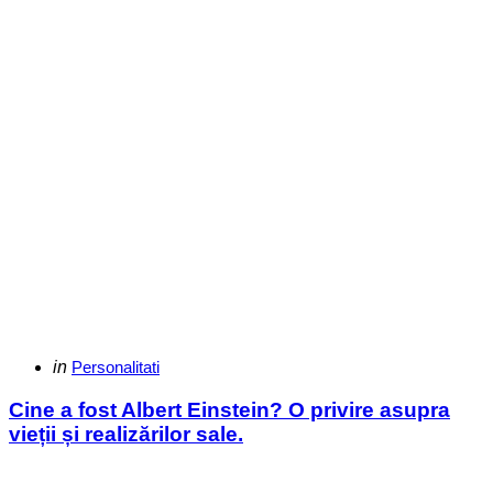
Categories
Posted
in
Personalitati
in
Cine a fost Albert Einstein? O privire asupra
vieții și realizărilor sale.