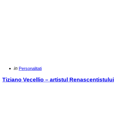
Categories
Posted
in
Personalitati
in
Tiziano Vecellio – artistul Renascentistului