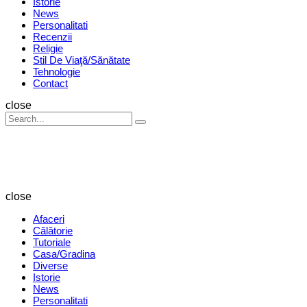
Istorie
News
Personalitati
Recenzii
Religie
Stil De Viaţă/Sănătate
Tehnologie
Contact
Search
close
Search
Search
for:
Revista
Magazin
close
Afaceri
Călătorie
Tutoriale
Casa/Gradina
Diverse
Istorie
News
Personalitati