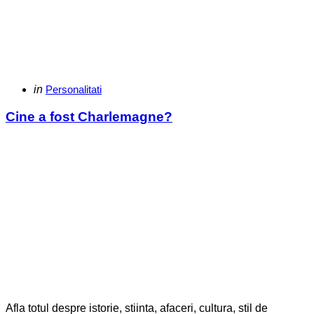
Categories
Posted
in
Personalitati
in
Cine a fost Charlemagne?
Afla totul despre istorie, stiinta, afaceri, cultura, stil de