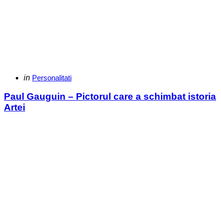
Categories
Posted
in
Personalitati
in
Paul Gauguin – Pictorul care a schimbat istoria
Artei