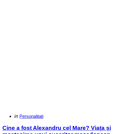
Categories
Posted
in
Personalitati
in
Cine a fost Alexandru cel Mare? Viața și