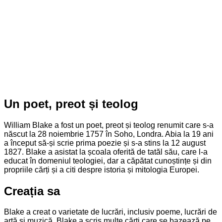
Un poet, preot și teolog
William Blake a fost un poet, preot și teolog renumit care s-a
născut la 28 noiembrie 1757 în Soho, Londra. Abia la 19 ani
a început să-și scrie prima poezie și s-a stins la 12 august
1827. Blake a asistat la școala oferită de tatăl său, care l-a
educat în domeniul teologiei, dar a căpătat cunoștințe și din
propriile cărți și a citi despre istoria și mitologia Europei.
Creația sa
Blake a creat o varietate de lucrări, inclusiv poeme, lucrări de
artă și muzică. Blake a scris multe cărți care se bazează pe