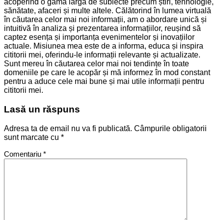
acoperind o gamă largă de subiecte precum știri, tehnologie,
sănătate, afaceri și multe altele. Călătorind în lumea virtuală
în căutarea celor mai noi informații, am o abordare unică și
intuitivă în analiza și prezentarea informațiilor, reușind să
captez esența și importanța evenimentelor și inovațiilor
actuale. Misiunea mea este de a informa, educa și inspira
cititorii mei, oferindu-le informații relevante și actualizate.
Sunt mereu în căutarea celor mai noi tendințe în toate
domeniile pe care le acopăr și mă informez în mod constant
pentru a aduce cele mai bune și mai utile informații pentru
cititorii mei.
Lasă un răspuns
Adresa ta de email nu va fi publicată.
Câmpurile obligatorii
sunt marcate cu
*
Comentariu
*