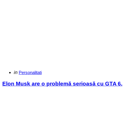
Categories
Posted
in
Personalitati
in
Elon Musk are o problemă serioasă cu GTA 6.