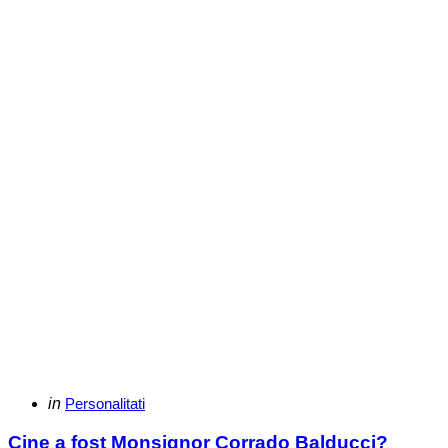
Categories
Posted
in
Personalitati
in
Cine a fost Monsignor Corrado Balducci?