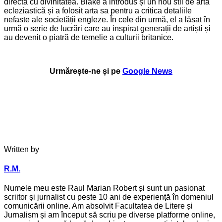
directă cu divinitatea. Blake a introdus și un nou stil de artă
ecleziastică și a folosit arta sa pentru a critica detaliile
nefaste ale societății engleze. În cele din urmă, el a lăsat în
urmă o serie de lucrări care au inspirat generații de artiști și
au devenit o piatră de temelie a culturii britanice.
Urmărește-ne și pe
Google News
Written by
R.M.
Numele meu este Raul Marian Robert și sunt un pasionat
scriitor și jurnalist cu peste 10 ani de experiență în domeniul
comunicării online. Am absolvit Facultatea de Litere și
Jurnalism și am început să scriu pe diverse platforme online,