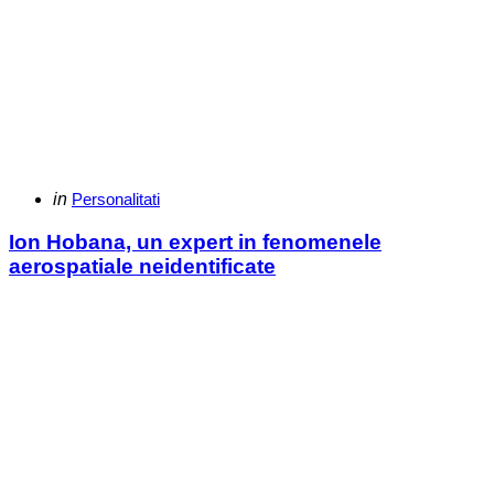
Categories
Posted
in
Personalitati
in
Ion Hobana, un expert in fenomenele
aerospatiale neidentificate