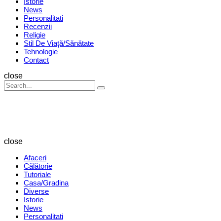
Istorie
News
Personalitati
Recenzii
Religie
Stil De Viaţă/Sănătate
Tehnologie
Contact
Search
close
Search
Search
for:
Revista
Magazin
close
Afaceri
Călătorie
Tutoriale
Casa/Gradina
Diverse
Istorie
News
Personalitati