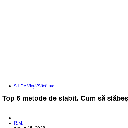
Categories
Stil De Viaţă/Sănătate
Top 6 metode de slabit. Cum să slăbești
Posted
R.M.
by