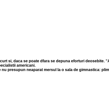
urt si, daca se poate dfara se depuna eforturi deosebite. “Ac
ecialistii americani.
e nu presupun neaparat mersul la o sala de gimnastica: plimb