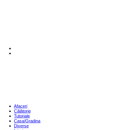
Menu
Search
Revista
Magazin
Menu
Afaceri
Călătorie
Tutoriale
Casa/Gradina
Diverse