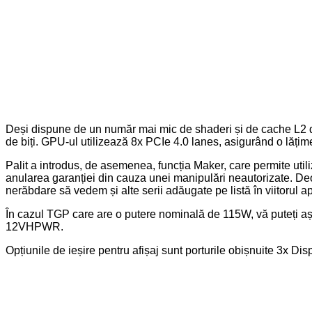
Deși dispune de un număr mai mic de shaderi și de cache L2 
de biți. GPU-ul utilizează 8x PCIe 4.0 lanes, asigurând o lăți
Palit a introdus, de asemenea, funcția Maker, care permite utiliz
anularea garanției din cauza unei manipulări neautorizate. Deo
nerăbdare să vedem și alte serii adăugate pe listă în viitorul ap
În cazul TGP care are o putere nominală de 115W, vă puteți aș
12VHPWR.
Opțiunile de ieșire pentru afișaj sunt porturile obișnuite 3x 