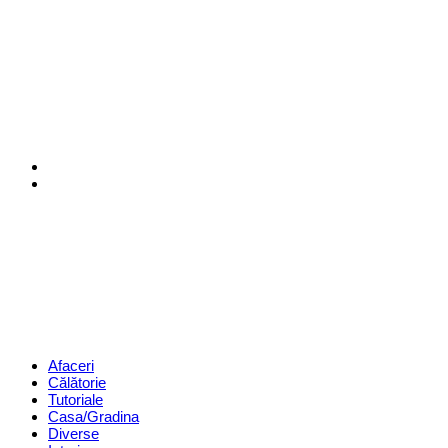
Menu
Search
Revista
Magazin
Menu
Afaceri
Călătorie
Tutoriale
Casa/Gradina
Diverse