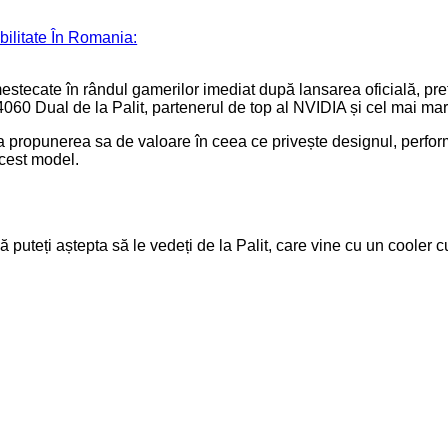
bilitate În Romania:
tecate în rândul gamerilor imediat după lansarea oficială, prețul
60 Dual de la Palit, partenerul de top al NVIDIA și cel mai mar
ropunerea sa de valoare în ceea ce privește designul, performa
cest model.
teți aștepta să le vedeți de la Palit, care vine cu un cooler cu