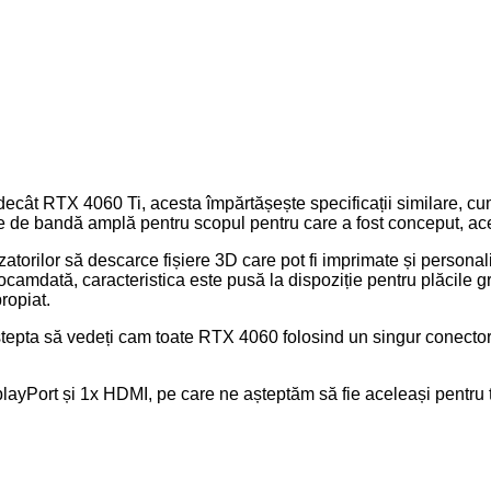
decât RTX 4060 Ti, acesta împărtășește specificații similare,
me de bandă amplă pentru scopul pentru care a fost conceput, ac
atorilor să descarce fișiere 3D care pot fi imprimate și personali
camdată, caracteristica este pusă la dispoziție pentru plăcile g
ropiat.
tepta să vedeți cam toate RTX 4060 folosind un singur conector 
DisplayPort și 1x HDMI, pe care ne așteptăm să fie aceleași pentr