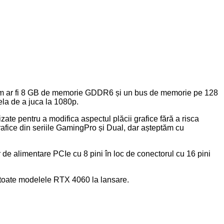
 cum ar fi 8 GB de memorie GDDR6 și un bus de memorie pe 128
ela de a juca la 1080p.
zate pentru a modifica aspectul plăcii grafice fără a risca
rafice din seriile GamingPro și Dual, dar așteptăm cu
de alimentare PCIe cu 8 pini în loc de conectorul cu 16 pini
u toate modelele RTX 4060 la lansare.