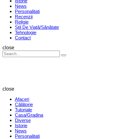
Istorie
News
Personalitati
Recenzii
Religie
Stil De Viaţă/Sănătate
Tehnologie
Contact
Search
close
Search
Search
for:
Revista
Magazin
close
Afaceri
Călătorie
Tutoriale
Casa/Gradina
Diverse
Istorie
News
Personalitati