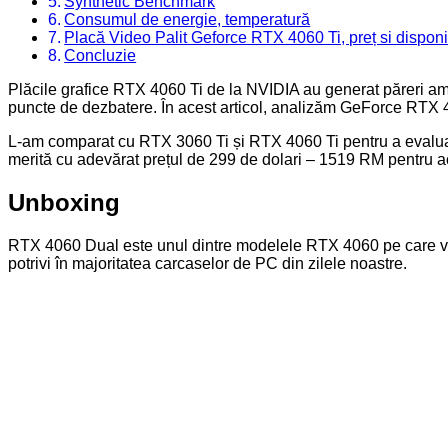
Synthetic Benchmark
Consumul de energie, temperatură
Placă Video Palit Geforce RTX 4060 Ti, preț si disponi
Concluzie
Plăcile grafice RTX 4060 Ti de la NVIDIA au generat păreri ames
puncte de dezbatere. În acest articol, analizăm GeForce RTX 40
L-am comparat cu RTX 3060 Ti și RTX 4060 Ti pentru a evalua p
merită cu adevărat prețul de 299 de dolari – 1519 RM pentru a
Unboxing
RTX 4060 Dual este unul dintre modelele RTX 4060 pe care vă pu
potrivi în majoritatea carcaselor de PC din zilele noastre.