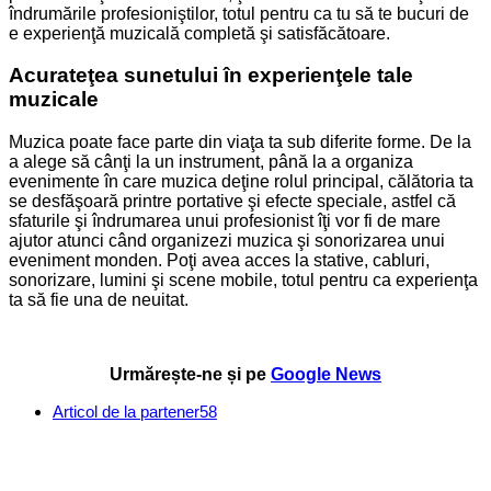
îndrumările profesioniştilor, totul pentru ca tu să te bucuri de
e experienţă muzicală completă şi satisfăcătoare.
Acurateţea sunetului în experienţele tale
muzicale
Muzica poate face parte din viaţa ta sub diferite forme. De la
a alege să cânţi la un instrument, până la a organiza
evenimente în care muzica deţine rolul principal, călătoria ta
se desfăşoară printre portative şi efecte speciale, astfel că
sfaturile şi îndrumarea unui profesionist îţi vor fi de mare
ajutor atunci când organizezi muzica şi sonorizarea unui
eveniment monden. Poţi avea acces la stative, cabluri,
sonorizare, lumini şi scene mobile, totul pentru ca experienţa
ta să fie una de neuitat.
Urmărește-ne și pe
Google News
Articol de la partener
58