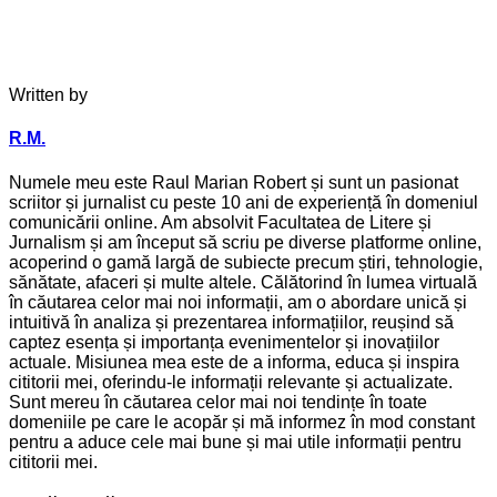
Written by
R.M.
Numele meu este Raul Marian Robert și sunt un pasionat
scriitor și jurnalist cu peste 10 ani de experiență în domeniul
comunicării online. Am absolvit Facultatea de Litere și
Jurnalism și am început să scriu pe diverse platforme online,
acoperind o gamă largă de subiecte precum știri, tehnologie,
sănătate, afaceri și multe altele. Călătorind în lumea virtuală
în căutarea celor mai noi informații, am o abordare unică și
intuitivă în analiza și prezentarea informațiilor, reușind să
captez esența și importanța evenimentelor și inovațiilor
actuale. Misiunea mea este de a informa, educa și inspira
cititorii mei, oferindu-le informații relevante și actualizate.
Sunt mereu în căutarea celor mai noi tendințe în toate
domeniile pe care le acopăr și mă informez în mod constant
pentru a aduce cele mai bune și mai utile informații pentru
cititorii mei.