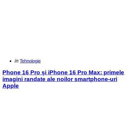
Categories
Posted
in
Tehnologie
in
Phone 16 Pro și iPhone 16 Pro Max: primele
imagini randate ale noilor smartphone-uri
Apple