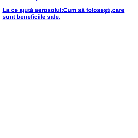
in
La ce ajută aerosolul:Cum să folosești,care
sunt beneficiile sale.