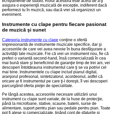
echipamente de studio. Rolul acestora este acela de a-ţi
asigura o experienţă muzicală de excepție, indiferent dacă
performezi tu în muzică, sau dacă vrei să organizezi un
eveniment.
Instrumente cu clape pentru fiecare pasionat
de muzică şi sunet
Categoria instrumente cu
clape
conţine o ofertă
impresionantă de instrumente muzicale specifice, dar şi
accesoriile de care vei avea nevoie în buna desfăşurare a
activităţii tale muzicale. Fie că vrei un instrument nou, fie că
preferi o variantă second-hand, însă comercializată în cea
mai bună stare şi beneficiind de garanţie timp de trei ani, vei
descoperi întotdeauna instrumentul care ţi se va potrivi cel
mai bine. Instrumentele cu clape includ pianul digital,
aranjorul profesonal, sintetizatorul, acordeonul, astfel că
oricare ar fi instrumentul pe care ţi-l doreşti, îl vei descoperi
parcurgând oferta pieţei de specialitate.
Pe lângă acestea, accesoriile necesare utilizării unui
instrument cu clape sunt variate, de la huse de protecţie,
până la microfoane, stative, scaune, baterii, surse de
alimentare, suport pentru pian sau pedale pentru pian. Toate
pot fi alese şi comercializate, ţinând cont de sfaturile şi