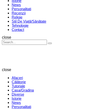
Istorie
News
Personalitati
Recenzii
Religie
Stil De Viaţă/Sănătate
Tehnologie
Contact
Search
close
Search
Search
for:
Revista
Magazin
close
Afaceri
Călătorie
Tutoriale
Casa/Gradina
Diverse
Istorie
News
Personalitati