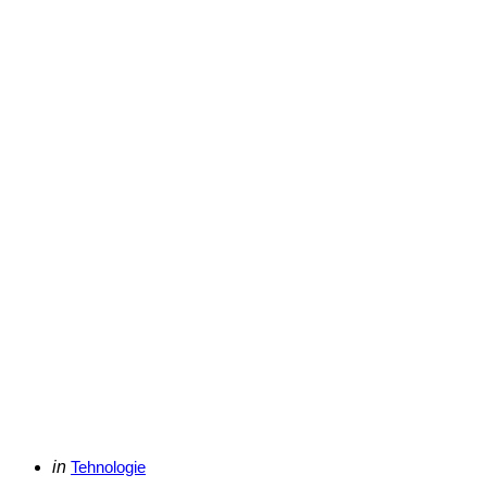
Categories
Posted
in
Tehnologie
in