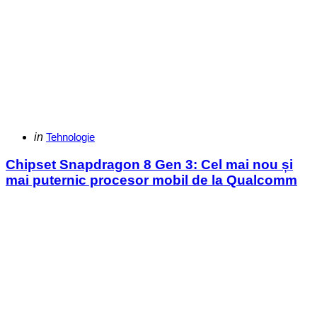
Categories
Posted
in
Tehnologie
in
Chipset Snapdragon 8 Gen 3: Cel mai nou și
mai puternic procesor mobil de la Qualcomm