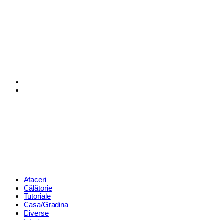
Menu
Search
Revista
Magazin
Menu
Afaceri
Călătorie
Tutoriale
Casa/Gradina
Diverse