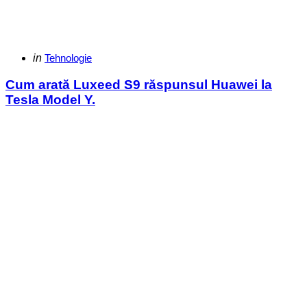
Categories
Posted
in
Tehnologie
in
Cum arată Luxeed S9 răspunsul Huawei la
Tesla Model Y.