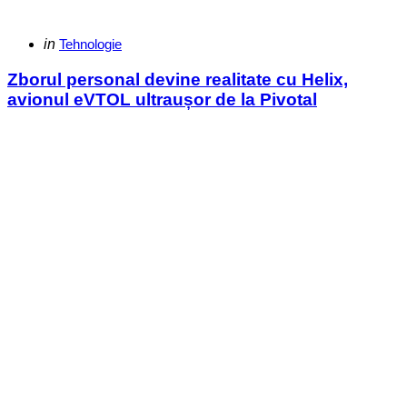
Categories
Posted
in
Tehnologie
in
Zborul personal devine realitate cu Helix,
avionul eVTOL ultraușor de la Pivotal