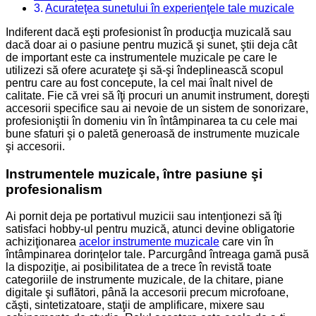
Acurateţea sunetului în experienţele tale muzicale
Indiferent dacă eşti profesionist în producţia muzicală sau
dacă doar ai o pasiune pentru muzică şi sunet, ştii deja cât
de important este ca instrumentele muzicale pe care le
utilizezi să ofere acurateţe şi să-şi îndeplinească scopul
pentru care au fost concepute, la cel mai înalt nivel de
calitate. Fie că vrei să îţi procuri un anumit instrument, doreşti
accesorii specifice sau ai nevoie de un sistem de sonorizare,
profesioniştii în domeniu vin în întâmpinarea ta cu cele mai
bune sfaturi şi o paletă generoasă de instrumente muzicale
şi accesorii.
Instrumentele muzicale, între pasiune şi
profesionalism
Ai pornit deja pe portativul muzicii sau intenţionezi să îţi
satisfaci hobby-ul pentru muzică, atunci devine obligatorie
achiziţionarea
acelor instrumente muzicale
care vin în
întâmpinarea dorinţelor tale. Parcurgând întreaga gamă pusă
la dispoziţie, ai posibilitatea de a trece în revistă toate
categoriile de instrumente muzicale, de la chitare, piane
digitale şi suflători, până la accesorii precum microfoane,
căşti, sintetizatoare, staţii de amplificare, mixere sau