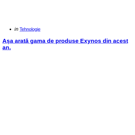
Categories
Posted
in
Tehnologie
in
Așa arată gama de produse Exynos din acest
an.