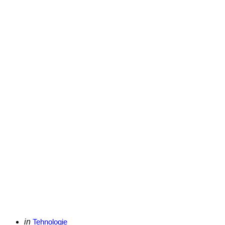
Categories
Posted
in
Tehnologie