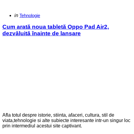
Categories
Posted
in
Tehnologie
in
Cum arată noua tabletă Oppo Pad Air2,
dezvăluită înainte de lansare
Afla totul despre istorie, stiinta, afaceri, cultura, stil de
viata,tehnologie si alte subiecte interesante intr-un singur loc
prin intermediul acestui site captivant.