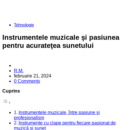
Categories
Tehnologie
Instrumentele muzicale şi pasiunea
pentru acurateţea sunetului
Posted
R.M.
by
februarie 21, 2024
0 Comments
Cuprins
Instrumentele muzicale, între pasiune şi
profesionalism
Instrumente cu clape pentru fiecare pasionat de
muzică şi sunet