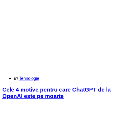
Categories
Posted
in
Tehnologie
in
Cele 4 motive pentru care ChatGPT de la
OpenAI este pe moarte