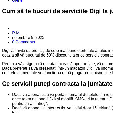
Oferte
Cum să te bucuri de serviciile Digi la 
Posted
R.M.
by
noiembrie 9, 2023
0 Comments
Digi vă invită să profitați de cele mai bune oferte ale anului, 
ocazia să vă bucurați de 50% discount la orice serviciu contrac
Pentru a vă asigura că nu ratați această oportunitate, vă recom
Dacă preferați să vă prezentați într-un magazin Digi, vă info
centrele comerciale vor funcționa după programul obișnuit de
Ce servicii puteți contracta la jumătat
Dacă vă abonați sau vă portați numărul de telefon în rețe
orice rețea națională fixă și mobilă, SMS-uri în rețeaua D
pentru un an întreg*.
Dacă vă abonați la internet fix, veți plăti doar 15 lei/lu
luni.