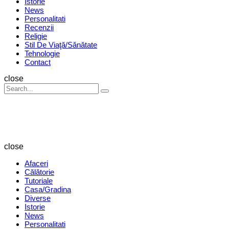
Istorie
News
Personalitati
Recenzii
Religie
Stil De Viaţă/Sănătate
Tehnologie
Contact
Search
close
Search
Search
for:
Revista
Magazin
close
Afaceri
Călătorie
Tutoriale
Casa/Gradina
Diverse
Istorie
News
Personalitati