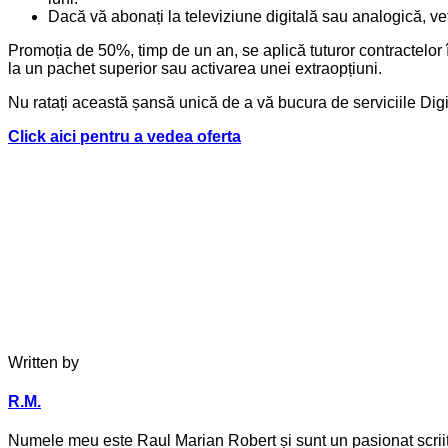
Dacă vă abonați la televiziune digitală sau analogică, veți 
Promoția de 50%, timp de un an, se aplică tuturor contractelor 
la un pachet superior sau activarea unei extraopțiuni.
Nu ratați această șansă unică de a vă bucura de serviciile Digi 
Click aici pentru a vedea oferta
Written by
R.M.
Numele meu este Raul Marian Robert și sunt un pasionat scriitor