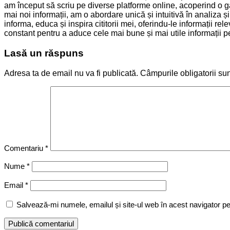
am început să scriu pe diverse platforme online, acoperind o ga
mai noi informații, am o abordare unică și intuitivă în analiza 
informa, educa și inspira cititorii mei, oferindu-le informații 
constant pentru a aduce cele mai bune și mai utile informații pen
Lasă un răspuns
Adresa ta de email nu va fi publicată.
Câmpurile obligatorii su
Comentariu
*
Nume
*
Email
*
Salvează-mi numele, emailul și site-ul web în acest navigator p