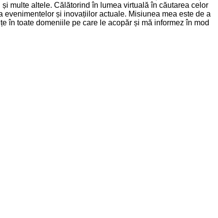
și multe altele. Călătorind în lumea virtuală în căutarea celor
nța evenimentelor și inovațiilor actuale. Misiunea mea este de a
dințe în toate domeniile pe care le acopăr și mă informez în mod