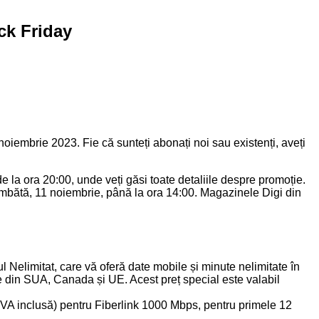
ck Friday
 noiembrie 2023. Fie că sunteți abonați noi sau existenți, aveți
e la ora 20:00, unde veți găsi toate detaliile despre promoție.
âmbătă, 11 noiembrie, până la ora 14:00. Magazinele Digi din
 Nelimitat, care vă oferă date mobile și minute nelimitate în
ile din SUA, Canada și UE. Acest preț special este valabil
 (TVA inclusă) pentru Fiberlink 1000 Mbps, pentru primele 12