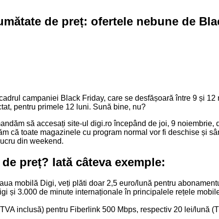
jumătate de preț: ofertele nebune de Bla
în cadrul campaniei Black Friday, care se desfășoară între 9 și 12
tat, pentru primele 12 luni. Sună bine, nu?
andăm să accesați site-ul digi.ro începând de joi, 9 noiembrie, d
rmăm că toate magazinele cu program normal vor fi deschise și s
 lucru din weekend.
e de preț? Iată câteva exemple:
aua mobilă Digi, veți plăti doar 2,5 euro/lună pentru abonamentul
igi și 3.000 de minute internaționale în principalele rețele mob
nă (TVA inclusă) pentru Fiberlink 500 Mbps, respectiv 20 lei/lună