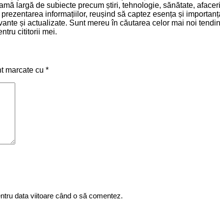
mă largă de subiecte precum știri, tehnologie, sănătate, afaceri 
și prezentarea informațiilor, reușind să captez esența și importa
relevante și actualizate. Sunt mereu în căutarea celor mai noi ten
tru cititorii mei.
nt marcate cu
*
entru data viitoare când o să comentez.