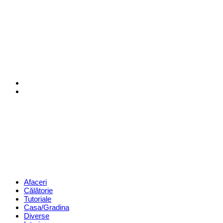
Menu
Search
Revista
Magazin
Menu
Afaceri
Călătorie
Tutoriale
Casa/Gradina
Diverse