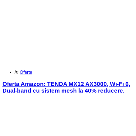
Categories
Posted
in
Oferte
in
Oferta Amazon: TENDA MX12 AX3000, Wi-Fi 6,
Dual-band cu sistem mesh la 40% reducere.