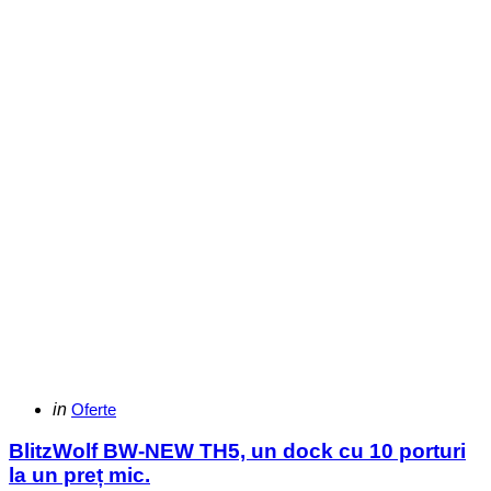
Categories
Posted
in
Oferte
in
BlitzWolf BW-NEW TH5, un dock cu 10 porturi
la un preț mic.