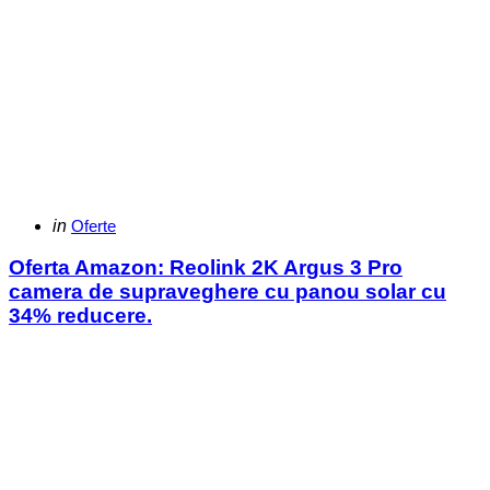
Categories
Posted
in
Oferte
in
Oferta Amazon: Reolink 2K Argus 3 Pro
camera de supraveghere cu panou solar cu
34% reducere.