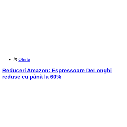
Categories
Posted
in
Oferte
in
Reduceri Amazon: Espressoare DeLonghi
reduse cu până la 60%