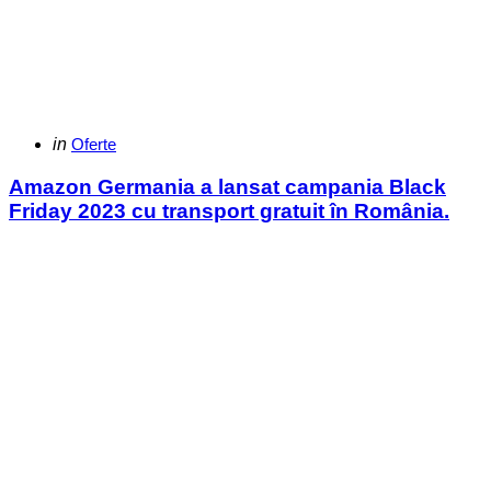
Categories
Posted
in
Oferte
in
Amazon Germania a lansat campania Black
Friday 2023 cu transport gratuit în România.