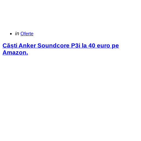
Categories
Posted
in
Oferte
in
Căști Anker Soundcore P3i la 40 euro pe
Amazon.