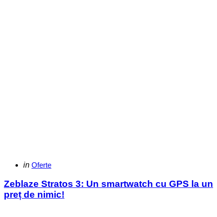
Categories
Posted
in
Oferte
in
Zeblaze Stratos 3: Un smartwatch cu GPS la un
preț de nimic!