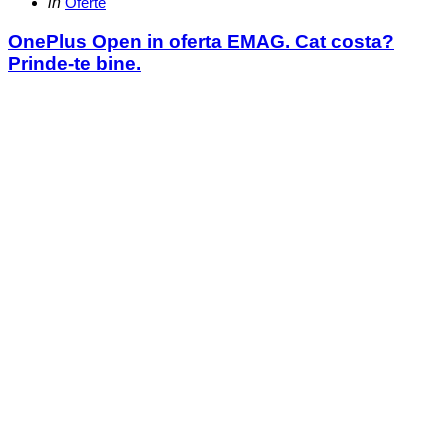
Categories
Posted
in
Oferte
in
OnePlus Open in oferta EMAG. Cat costa?
Prinde-te bine.