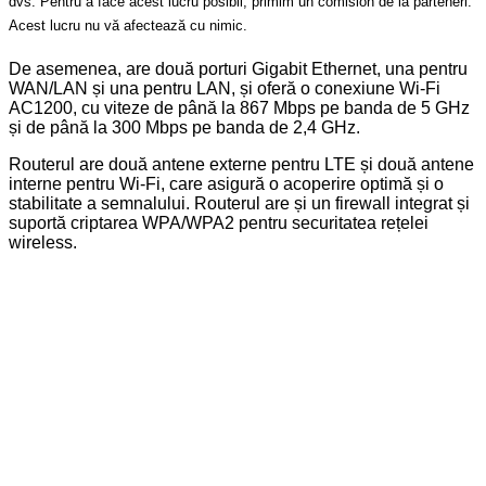
dvs. Pentru a face acest lucru posibil, primim un comision de la parteneri.
Acest lucru nu vă afectează cu nimic.
De asemenea, are două porturi Gigabit Ethernet, una pentru
WAN/LAN și una pentru LAN, și oferă o conexiune Wi-Fi
AC1200, cu viteze de până la 867 Mbps pe banda de 5 GHz
și de până la 300 Mbps pe banda de 2,4 GHz.
Routerul are două antene externe pentru LTE și două antene
interne pentru Wi-Fi, care asigură o acoperire optimă și o
stabilitate a semnalului. Routerul are și un firewall integrat și
suportă criptarea WPA/WPA2 pentru securitatea rețelei
wireless.