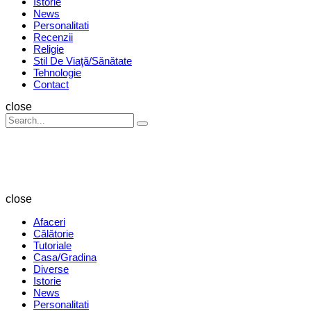
Istorie
News
Personalitati
Recenzii
Religie
Stil De Viaţă/Sănătate
Tehnologie
Contact
Search
close
Search
Search
for:
Revista
Magazin
close
Afaceri
Călătorie
Tutoriale
Casa/Gradina
Diverse
Istorie
News
Personalitati