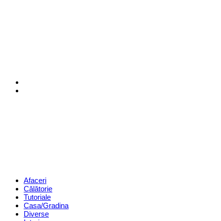
Menu
Search
Revista
Magazin
Menu
Afaceri
Călătorie
Tutoriale
Casa/Gradina
Diverse