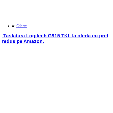
Categories
Posted
in
Oferte
in
Tastatura Logitech G915 TKL la oferta cu pret
redus pe Amazon.