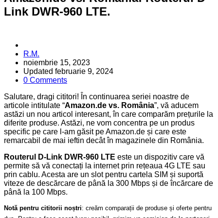
Link DWR-960 LTE.
Posted
R.M.
by
noiembrie 15, 2023
Updated
februarie 9, 2024
0 Comments
Salutare, dragi cititori! În continuarea seriei noastre de
articole intitulate “
Amazon.de vs. România
”, vă aducem
astăzi un nou articol interesant, în care comparăm prețurile la
diferite produse. Astăzi, ne vom concentra pe un produs
specific pe care l-am găsit pe Amazon.de și care este
remarcabil de mai ieftin decât în magazinele din România.
Routerul D-Link DWR-960 LTE
este un dispozitiv care vă
permite să vă conectați la internet prin rețeaua 4G LTE sau
prin cablu. Acesta are un slot pentru cartela SIM și suportă
viteze de descărcare de până la 300 Mbps și de încărcare de
până la 100 Mbps.
Notă pentru cititorii noștri
: creăm comparații de produse și oferte pentru