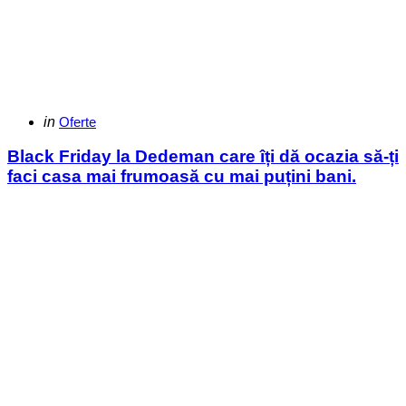
Categories
Posted
in
Oferte
in
Black Friday la Dedeman care îți dă ocazia să-ți
faci casa mai frumoasă cu mai puțini bani.