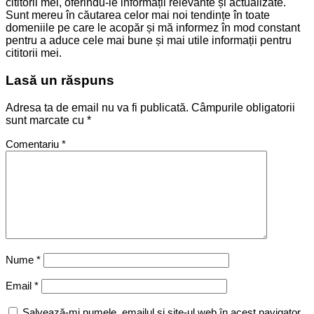
cititorii mei, oferindu-le informații relevante și actualizate.
Sunt mereu în căutarea celor mai noi tendințe în toate
domeniile pe care le acopăr și mă informez în mod constant
pentru a aduce cele mai bune și mai utile informații pentru
cititorii mei.
Lasă un răspuns
Adresa ta de email nu va fi publicată.
Câmpurile obligatorii
sunt marcate cu
*
Comentariu
*
Nume
*
Email
*
Salvează-mi numele, emailul și site-ul web în acest navigator