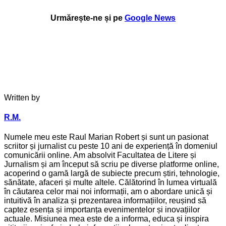
Urmărește-ne și pe
Google News
Written by
R.M.
Numele meu este Raul Marian Robert și sunt un pasionat
scriitor și jurnalist cu peste 10 ani de experiență în domeniul
comunicării online. Am absolvit Facultatea de Litere și
Jurnalism și am început să scriu pe diverse platforme online,
acoperind o gamă largă de subiecte precum știri, tehnologie,
sănătate, afaceri și multe altele. Călătorind în lumea virtuală
în căutarea celor mai noi informații, am o abordare unică și
intuitivă în analiza și prezentarea informațiilor, reușind să
captez esența și importanța evenimentelor și inovațiilor
actuale. Misiunea mea este de a informa, educa și inspira