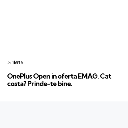
Categories
Posted
Oferte
in
in
OnePlus Open in oferta EMAG. Cat
costa? Prinde-te bine.