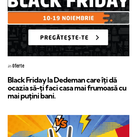
Categories
Posted
Oferte
in
in
Black Friday la Dedeman care îți dă
ocazia să-ți faci casa mai frumoasă cu
mai puțini bani.