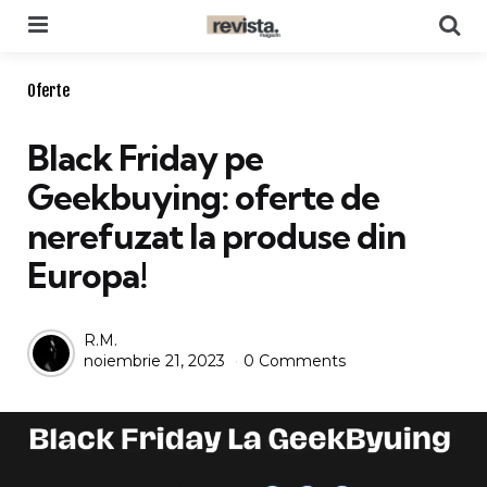
Menu
Se
Categories
Oferte
Black Friday pe
Geekbuying: oferte de
nerefuzat la produse din
Europa!
Posted
R.M.
noiembrie 21, 2023
0 Comments
by