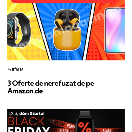
Categories
Posted
Oferte
in
in
3 Oferte de nerefuzat de pe
Amazon.de