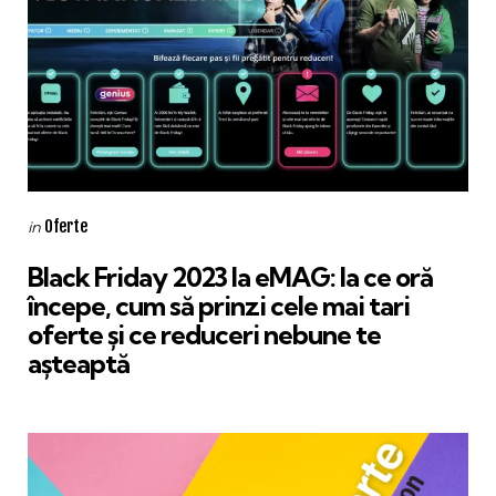
Categories
Posted
Oferte
in
in
Black Friday 2023 la eMAG: la ce oră
începe, cum să prinzi cele mai tari
oferte și ce reduceri nebune te
așteaptă