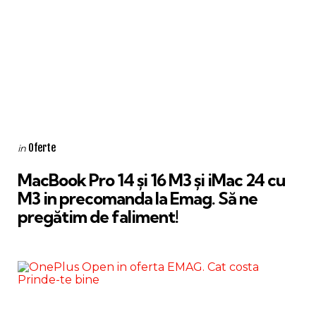
Categories
Posted
Oferte
in
in
MacBook Pro 14 și 16 M3 și iMac 24 cu
M3 in precomanda la Emag. Să ne
pregătim de faliment!