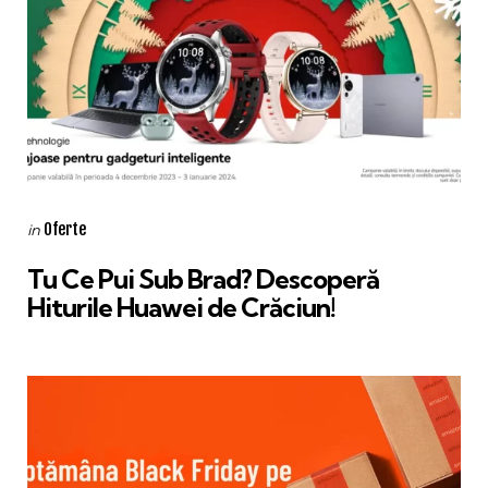
Categories
Posted
Oferte
in
in
Tu Ce Pui Sub Brad? Descoperă
Hiturile Huawei de Crăciun!