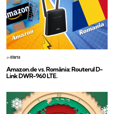
Categories
Posted
Oferte
in
in
Amazon.de vs. România: Routerul D-
Link DWR-960 LTE.