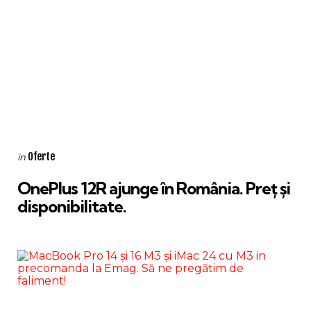
Categories
Posted
Oferte
in
in
OnePlus 12R ajunge în România. Preț și
disponibilitate.