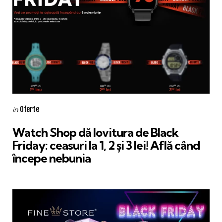
Categories
Posted
Oferte
in
in
Watch Shop dă lovitura de Black
Friday: ceasuri la 1, 2 și 3 lei! Află când
începe nebunia