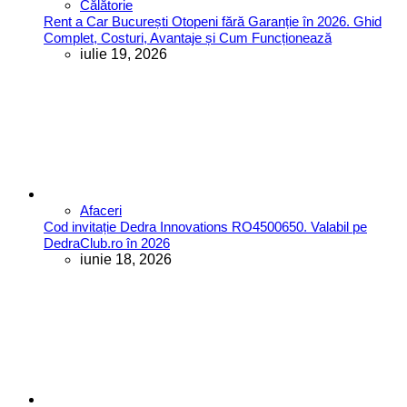
Călătorie
Rent a Car București Otopeni fără Garanție în 2026. Ghid
Complet, Costuri, Avantaje și Cum Funcționează
iulie 19, 2026
Afaceri
Cod invitație Dedra Innovations RO4500650. Valabil pe
DedraClub.ro în 2026
iunie 18, 2026