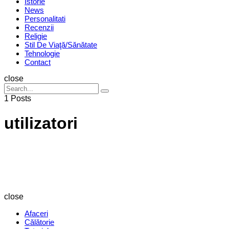
Istorie
News
Personalitati
Recenzii
Religie
Stil De Viaţă/Sănătate
Tehnologie
Contact
Search
close
Search
Search
for:
1 Posts
utilizatori
Revista
Magazin
close
Afaceri
Călătorie