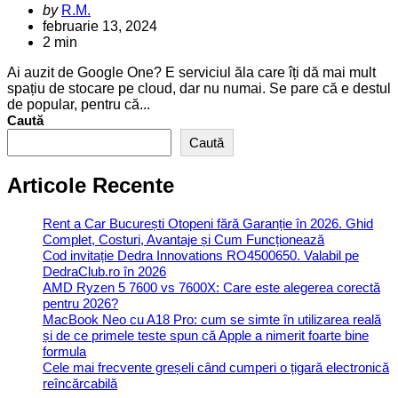
Posted
by
R.M.
by
februarie 13, 2024
2 min
Ai auzit de Google One? E serviciul ăla care îți dă mai mult
spațiu de stocare pe cloud, dar nu numai. Se pare că e destul
de popular, pentru că...
Caută
Caută
Articole Recente
Rent a Car București Otopeni fără Garanție în 2026. Ghid
Complet, Costuri, Avantaje și Cum Funcționează
Cod invitație Dedra Innovations RO4500650. Valabil pe
DedraClub.ro în 2026
AMD Ryzen 5 7600 vs 7600X: Care este alegerea corectă
pentru 2026?
MacBook Neo cu A18 Pro: cum se simte în utilizarea reală
și de ce primele teste spun că Apple a nimerit foarte bine
formula
Cele mai frecvente greșeli când cumperi o țigară electronică
reîncărcabilă