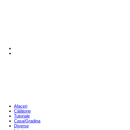
Menu
Search
Revista
Magazin
Menu
Afaceri
Călătorie
Tutoriale
Casa/Gradina
Diverse