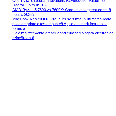
Cod invitație Dedra Innovations RO4500650. Valabil pe
DedraClub.ro în 2026
AMD Ryzen 5 7600 vs 7600X: Care este alegerea corectă
pentru 2026?
MacBook Neo cu A18 Pro: cum se simte în utilizarea reală
și de ce primele teste spun că Apple a nimerit foarte bine
formula
Cele mai frecvente greșeli când cumperi o țigară electronică
reîncărcabilă