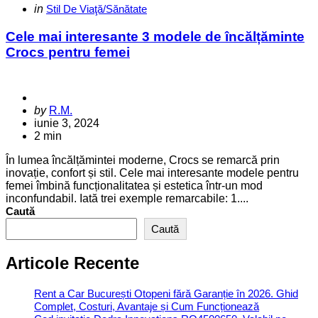
Categories
Posted
in
Stil De Viaţă/Sănătate
in
Cele mai interesante 3 modele de încălțăminte
Crocs pentru femei
Posted
by
R.M.
by
iunie 3, 2024
2 min
În lumea încălțămintei moderne, Crocs se remarcă prin
inovație, confort și stil. Cele mai interesante modele pentru
femei îmbină funcționalitatea și estetica într-un mod
inconfundabil. Iată trei exemple remarcabile: 1....
Caută
Caută
Articole Recente
Rent a Car București Otopeni fără Garanție în 2026. Ghid
Complet, Costuri, Avantaje și Cum Funcționează