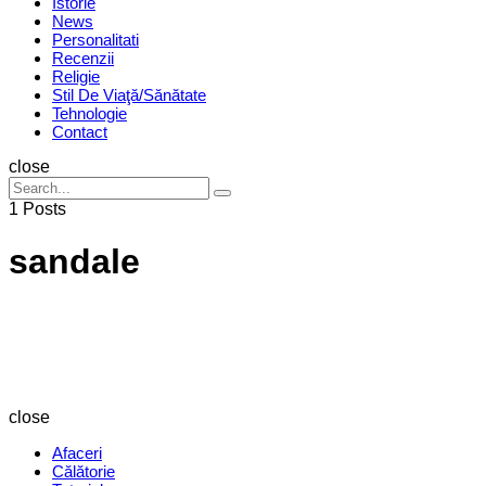
Istorie
News
Personalitati
Recenzii
Religie
Stil De Viaţă/Sănătate
Tehnologie
Contact
Search
close
Search
Search
for:
1 Posts
sandale
Revista
Magazin
close
Afaceri
Călătorie