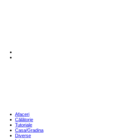
Menu
Search
Revista
Magazin
Menu
Afaceri
Călătorie
Tutoriale
Casa/Gradina
Diverse