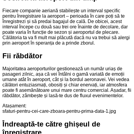
Fiecare companie aeriană stabilește un interval specific
pentru înregistrare la aeroport – perioada în care poți să te
înregistrezi și să predai bagajul de cală. De obicei, acest
interval începe cu două sau trei ore înainte de decolare, dar
poate varia în funcție de sezon și aeroportul de plecare.
Călătoria ta va fi mult mai plăcută dacă nu va trebui să alergi
prin aeroport în speranța de a prinde zborul.
Fii răbdător
Majoritatea aeroporturilor gestionează un număr uriaș de
pasageri zilnic, așa că vei întâlni o gamă variată de emoții
umane atât în aeroport, cât și la bordul aeronavei. Vei vedea
călători entuziasmați, obosiți și chiar enervați, iar atmosfera
poate fi asemănătoare unui mare centru comercial. Așadar, fii
răbdător, zâmbește și lasă-te dus de fluxul evenimentelor.
Atașament:
sfaturi-pentru-cei-care-zboara-pentru-prima-data-1.jpg
Îndreaptă-te către ghișeul de
înregistrare