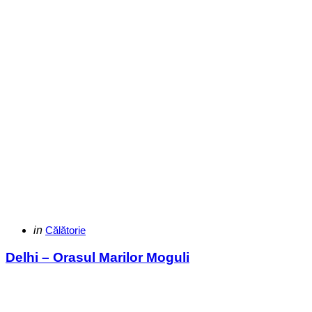
Categories
Posted
in
Călătorie
in
Delhi – Orasul Marilor Moguli