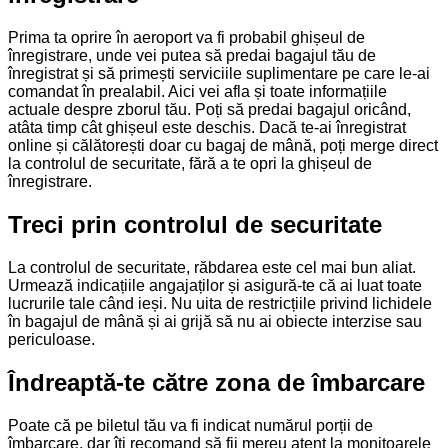
Prima ta oprire în aeroport va fi probabil ghișeul de
înregistrare, unde vei putea să predai bagajul tău de
înregistrat și să primești serviciile suplimentare pe care le-ai
comandat în prealabil. Aici vei afla și toate informațiile
actuale despre zborul tău. Poți să predai bagajul oricând,
atâta timp cât ghișeul este deschis. Dacă te-ai înregistrat
online și călătorești doar cu bagaj de mână, poți merge direct
la controlul de securitate, fără a te opri la ghișeul de
înregistrare.
Treci prin controlul de securitate
La controlul de securitate, răbdarea este cel mai bun aliat.
Urmează indicațiile angajaților și asigură-te că ai luat toate
lucrurile tale când ieși. Nu uita de restricțiile privind lichidele
în bagajul de mână și ai grijă să nu ai obiecte interzise sau
periculoase.
Îndreaptă-te către zona de îmbarcare
Poate că pe biletul tău va fi indicat numărul porții de
îmbarcare, dar îți recomand să fii mereu atent la monitoarele