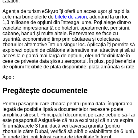
călători.
Agenția de turism eSky.ro îți oferă un acces ușor și rapid la
cele mai bune oferte de
bilete de avion
, adunând la un loc
1,3 milioane de opțiuni din întreaga lume. Poți alege dintr-o
varietate impresionantă de hoteluri, apartamente, pensiuni,
cabane, hanuri și multe altele. Rezervarea se face cu
ușurință, economisind timp prin căutarea și colectarea
zborurilor alternative într-un singur loc. Aplicația îți permite să
explorezi opțiuni de călătorie alternative mai atractive și să ai
acces la o gamă mai largă de opțiuni, oferind flexibilitate în
ceea ce privește data și/sau aeroportul. În plus, poți beneficia
de opțiuni flexibile de plată disponibile: plată amânată și rate.
Apoi:
Pregătește documentele
Pentru pasagerii care zboară pentru prima dată, îngrijorarea
legată de posibila lipsă a documentelor necesare poate
amplifica stresul. Principalul document pe care trebuie să-l ai
este pașaportul! Asigură-te că nu a expirat și că nu va expira
în următoarele 3 luni, dacă vei traversa granița (pentru
zborurile către Dubai, verifică să aibă o valabilitate de 6 luni).
În unele țări, poți folosi cartea de identitate în locul