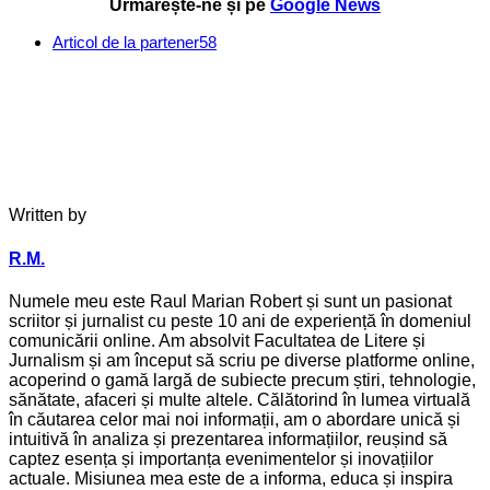
Urmărește-ne și pe
Google News
Articol de la partener
58
Written by
R.M.
Numele meu este Raul Marian Robert și sunt un pasionat
scriitor și jurnalist cu peste 10 ani de experiență în domeniul
comunicării online. Am absolvit Facultatea de Litere și
Jurnalism și am început să scriu pe diverse platforme online,
acoperind o gamă largă de subiecte precum știri, tehnologie,
sănătate, afaceri și multe altele. Călătorind în lumea virtuală
în căutarea celor mai noi informații, am o abordare unică și
intuitivă în analiza și prezentarea informațiilor, reușind să
captez esența și importanța evenimentelor și inovațiilor
actuale. Misiunea mea este de a informa, educa și inspira