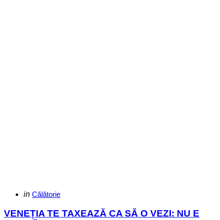
Categories
Posted
in
Călătorie
in
VENEȚIA TE TAXEAZĂ CA SĂ O VEZI: NU E