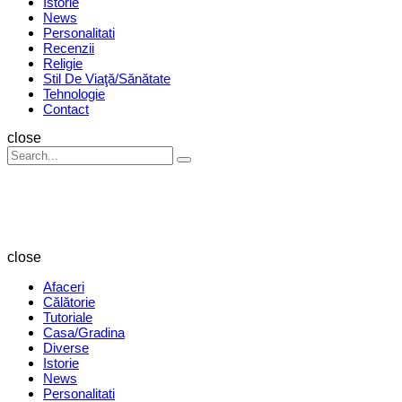
Istorie
News
Personalitati
Recenzii
Religie
Stil De Viaţă/Sănătate
Tehnologie
Contact
Search
close
Search
Search
for:
Revista
Magazin
close
Afaceri
Călătorie
Tutoriale
Casa/Gradina
Diverse
Istorie
News
Personalitati