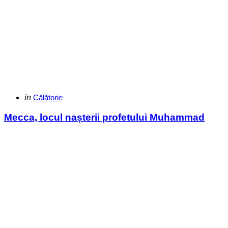
Categories
Posted
in
Călătorie
in
Mecca, locul nașterii profetului Muhammad