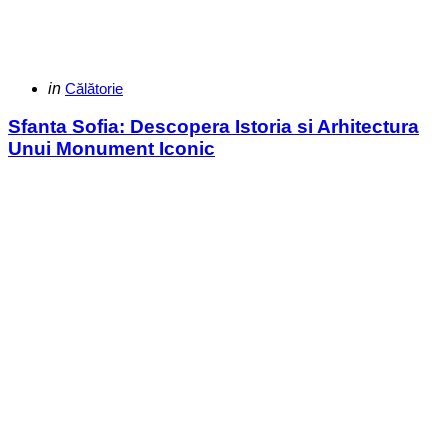
Categories
Posted
in
Călătorie
in
Sfanta Sofia: Descopera Istoria si Arhitectura
Unui Monument Iconic