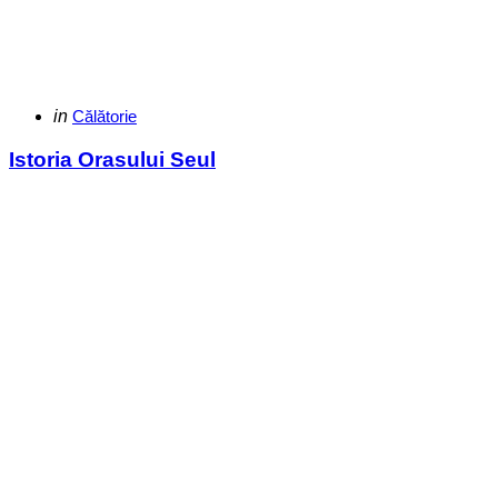
Categories
Posted
in
Călătorie
in
Istoria Orasului Seul