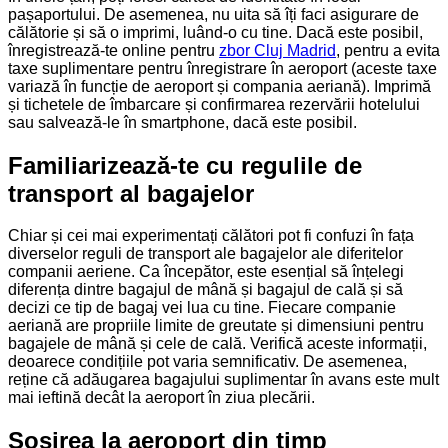
pașaportului. De asemenea, nu uita să îți faci asigurare de
călătorie și să o imprimi, luând-o cu tine. Dacă este posibil,
înregistrează-te online pentru
zbor Cluj Madrid
, pentru a evita
taxe suplimentare pentru înregistrare în aeroport (aceste taxe
variază în funcție de aeroport și compania aeriană). Imprimă
și tichetele de îmbarcare și confirmarea rezervării hotelului
sau salvează-le în smartphone, dacă este posibil.
Familiarizează-te cu regulile de
transport al bagajelor
Chiar și cei mai experimentați călători pot fi confuzi în fața
diverselor reguli de transport ale bagajelor ale diferitelor
companii aeriene. Ca începător, este esențial să înțelegi
diferența dintre bagajul de mână și bagajul de cală și să
decizi ce tip de bagaj vei lua cu tine. Fiecare companie
aeriană are propriile limite de greutate și dimensiuni pentru
bagajele de mână și cele de cală. Verifică aceste informații,
deoarece condițiile pot varia semnificativ. De asemenea,
reține că adăugarea bagajului suplimentar în avans este mult
mai ieftină decât la aeroport în ziua plecării.
Sosirea la aeroport din timp