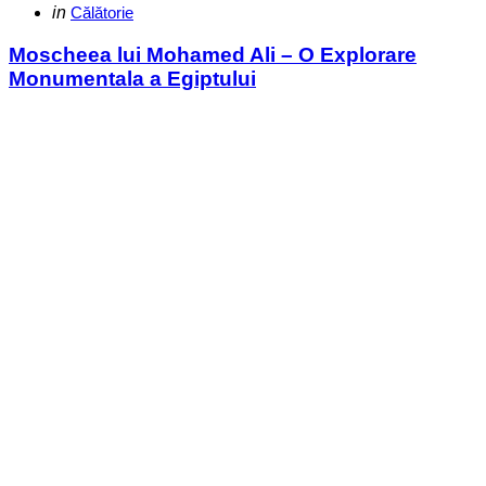
Categories
Posted
in
Călătorie
in
Moscheea lui Mohamed Ali – O Explorare
Monumentala a Egiptului