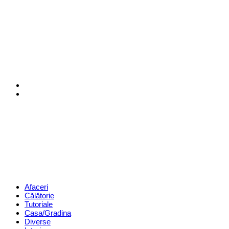
Menu
Search
Revista
Magazin
Menu
Afaceri
Călătorie
Tutoriale
Casa/Gradina
Diverse