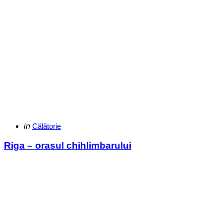
Categories
Posted
in
Călătorie
in
Riga – orasul chihlimbarului