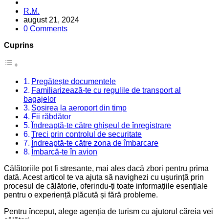
Posted
R.M.
by
august 21, 2024
0 Comments
Cuprins
Pregătește documentele
Familiarizează-te cu regulile de transport al
bagajelor
Sosirea la aeroport din timp
Fii răbdător
Îndreaptă-te către ghișeul de înregistrare
Treci prin controlul de securitate
Îndreaptă-te către zona de îmbarcare
Îmbarcă-te în avion
Călătoriile pot fi stresante, mai ales dacă zbori pentru prima
dată. Acest articol te va ajuta să navighezi cu ușurință prin
procesul de călătorie, oferindu-ți toate informațiile esențiale
pentru o experiență plăcută și fără probleme.
Pentru început, alege agenția de turism cu ajutorul căreia vei