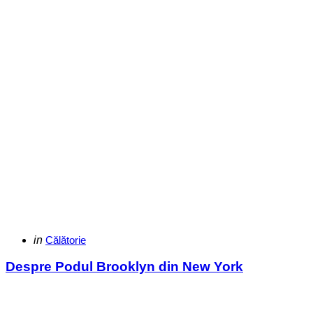
Categories
Posted
in
Călătorie
in
Despre Podul Brooklyn din New York