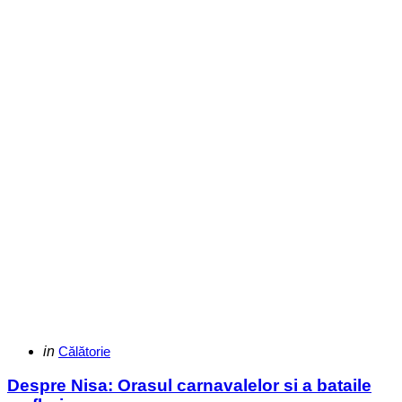
Categories
Posted
in
Călătorie
in
Despre Nisa: Orasul carnavalelor si a bataile