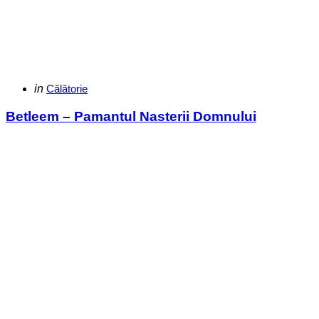
Categories
Posted
in
Călătorie
in
Betleem – Pamantul Nasterii Domnului