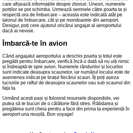
care afișează informațiile despre zboruri. Uneori, numerele
porților se pot schimba. Urmează semnele către poarta ta și
respectă ora de îmbarcare – aceasta este indicată atât pe
talonul de îmbarcare, cât și pe monitoarele din aeroport.
Desigur, poți cere ajutorul oricărui angajat al aeroportului
dacă ai nevoie.
Îmbarcă-te în avion
Când angajatul aeroportului a deschis poarta și totul este
pregătit pentru îmbarcare, verifică încă o dată să nu uiți nimic
și îndreaptă-te spre avion. Numerele rândurilor și locurilor
sunt indicate deasupra scaunelor, iar numărul locului este de
asemenea indicat pe brațul fiecărui scaun. Îți poți așeza
lucrurile pe raftul de deasupra scaunelor sau sub scaunul din
fața ta.
Urmând acești pași și folosind resursele disponibile, vei
putea să te bucuri de o călătorie fără stres. Răbdarea și
pregătirea sunt cheia pentru a face din prima ta experiență în
aeroport una reușită. Bon voyage!