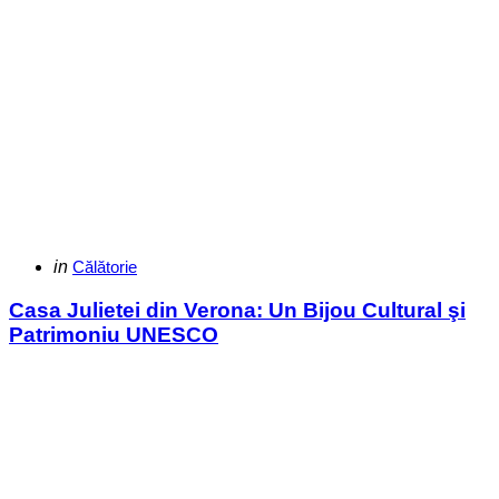
Categories
Posted
in
Călătorie
in
Casa Julietei din Verona: Un Bijou Cultural şi
Patrimoniu UNESCO