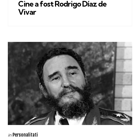
Cine a fost Rodrigo Díaz de
Vivar
Categories
Posted
Personalitati
in