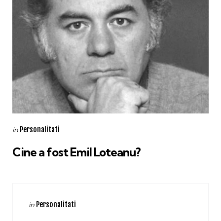
Categories
Posted
Personalitati
in
in
Cine a fost Emil Loteanu?
Categories
Posted
Personalitati
in
in