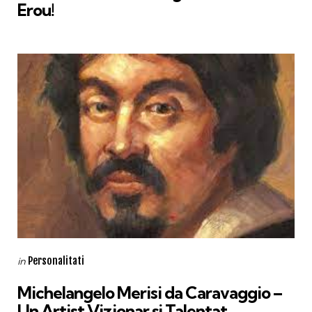
Erou!
Categories
Posted
Personalitati
in
in
Michelangelo Merisi da Caravaggio –
Un Artist Vizionar și Talentat