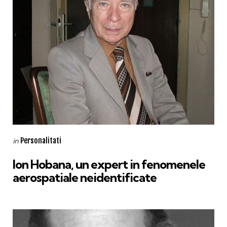
Categories
Posted
Personalitati
in
in
Ion Hobana, un expert in fenomenele
aerospatiale neidentificate