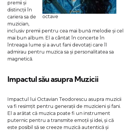
premii și
distincții în
octave
cariera sa de
muzician,
inclusiv premii pentru cea mai bună melodie și cel
mai bun album. El a cântat în concerte în
întreaga lume și a avut fani devotați care îl
admirau pentru muzica sa și personalitatea sa
magnetică.
Impactul său asupra Muzicii
Impactul lui Octavian Teodorescu asupra muzicii
va fi resimțit pentru generații de muzicieni și fani.
El a arătat că muzica poate fi un instrument
puternic pentru a transmite emoții și idei, și că
este posibil să se creeze muzică autentică și