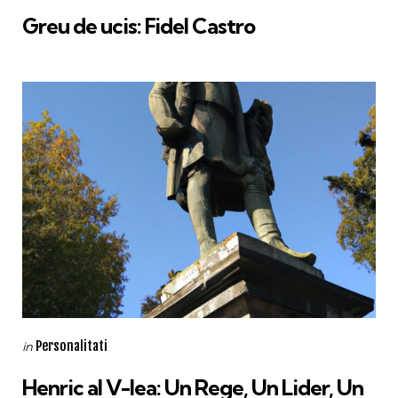
in
Greu de ucis: Fidel Castro
Categories
Posted
Personalitati
in
in
Henric al V-lea: Un Rege, Un Lider, Un