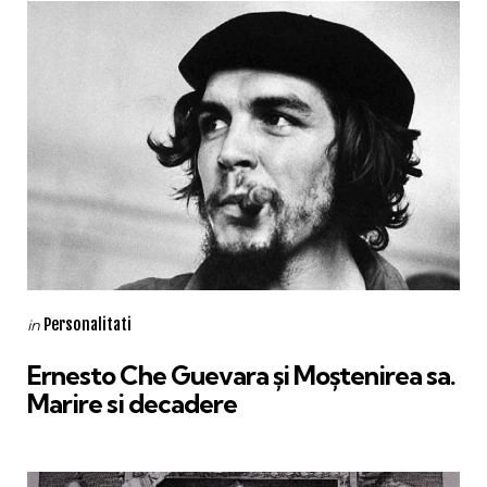
Categories
Posted
Personalitati
in
in
Ernesto Che Guevara și Moștenirea sa.
Marire si decadere