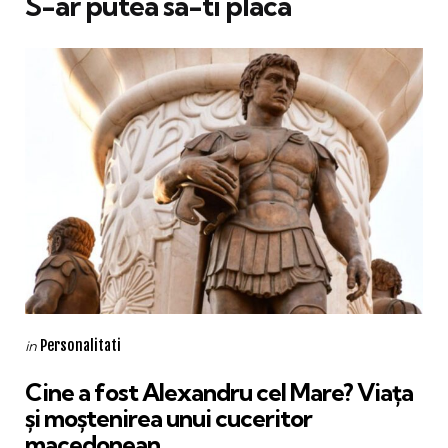
S-ar putea sa-ti placa
Categories
Posted
Personalitati
in
in
Cine a fost Alexandru cel Mare? Viața
și moștenirea unui cuceritor
macedonean