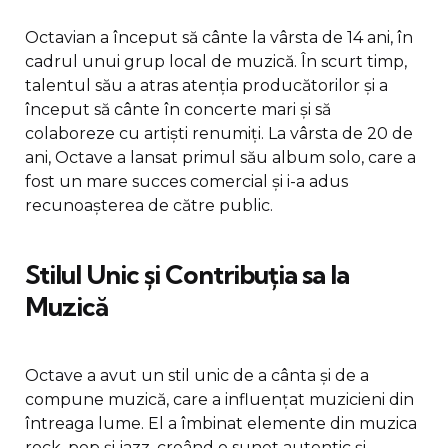
Octavian a început să cânte la vârsta de 14 ani, în
cadrul unui grup local de muzică. În scurt timp,
talentul său a atras atenția producătorilor și a
început să cânte în concerte mari și să
colaboreze cu artiști renumiți. La vârsta de 20 de
ani, Octave a lansat primul său album solo, care a
fost un mare succes comercial și i-a adus
recunoașterea de către public.
Stilul Unic și Contribuția sa la
Muzică
Octave a avut un stil unic de a cânta și de a
compune muzică, care a influențat muzicieni din
întreaga lume. El a îmbinat elemente din muzica
rock, pop și jazz, creând o sunet autentic și