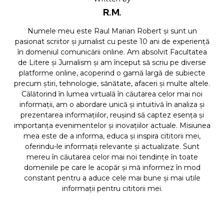
R.M.
Numele meu este Raul Marian Robert și sunt un
pasionat scriitor și jurnalist cu peste 10 ani de experiență
în domeniul comunicării online. Am absolvit Facultatea
de Litere și Jurnalism și am început să scriu pe diverse
platforme online, acoperind o gamă largă de subiecte
precum știri, tehnologie, sănătate, afaceri și multe altele.
Călătorind în lumea virtuală în căutarea celor mai noi
informații, am o abordare unică și intuitivă în analiza și
prezentarea informațiilor, reușind să captez esența și
importanța evenimentelor și inovațiilor actuale. Misiunea
mea este de a informa, educa și inspira cititorii mei,
oferindu-le informații relevante și actualizate. Sunt
mereu în căutarea celor mai noi tendințe în toate
domeniile pe care le acopăr și mă informez în mod
constant pentru a aduce cele mai bune și mai utile
informații pentru cititorii mei.