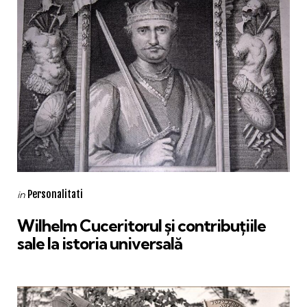
Categories
Posted
Personalitati
in
in
Wilhelm Cuceritorul și contribuțiile
sale la istoria universală