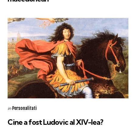
Categories
Posted
Personalitati
in
in
Cine a fost Ludovic al XIV-lea?