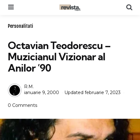
Menu
Se
Categories
Personalitati
Octavian Teodorescu –
Muzicianul Vizionar al
Anilor ’90
Posted
R.M.
ianuarie 9, 2000
Updated
februarie 7, 2023
by
0 Comments