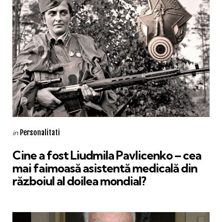
Categories
Posted
Personalitati
in
in
Cine a fost Liudmila Pavlicenko – cea
mai faimoasă asistentă medicală din
războiul al doilea mondial?