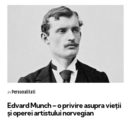
Categories
Posted
Personalitati
in
in
Edvard Munch – o privire asupra vieții
și operei artistului norvegian