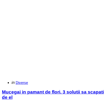
Categories
Posted
in
Diverse
in
Mucegai in pamant de flori. 3 solutii sa scapati
de el