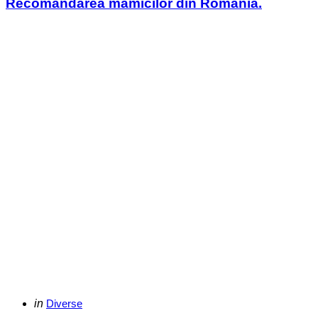
Recomandarea mamicilor din Romania.
Categories
Posted
in
Diverse
in