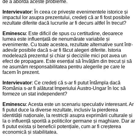
de a aborda aceste probleme.
Intervievator
: În ceea ce privește evenimentele istorice și
impactul lor asupra prezentului, credeți că ar fi fost posibile
rezultate diferite dacă lucrurile ar fi decurs altfel în trecut?
Eminescu
: Este dificil de spus cu certitudine, deoarece
lumea este influențată de nenumărate variabile și
evenimente. Cu toate acestea, rezultate alternative sunt într-
adevăr posibile dacă s-ar fi făcut alegeri diferite. Istoria
modelează prezentul și chiar și deciziile mici pot avea un
efect de propagare. Este esențial să învățăm din trecut și să
ne asumăm responsabilitatea pentru alegerile pe care le
facem în prezent.
Intervievator
: Ce credeți că s-ar fi putut întâmpla dacă
România s-ar fi alăturat Imperiului Austro-Ungar în loc să
formeze un stat independent?
Eminescu
: Acesta este un scenariu speculativ interesant. Ar
fi putut duce la diverse rezultate, inclusiv la pierderea
identității naționale, la restricții asupra exprimării culturale și
la o influență sporită a politicilor germane și maghiare. Dar ar
fi putut exista și beneficii potențiale, cum ar fi creșterea
economică și stabilitatea.