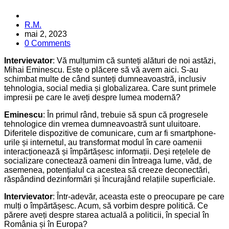
Posted
R.M.
by
mai 2, 2023
0 Comments
Intervievator
: Vă mulțumim că sunteți alături de noi astăzi,
Mihai Eminescu. Este o plăcere să vă avem aici. S-au
schimbat multe de când sunteți dumneavoastră, inclusiv
tehnologia, social media și globalizarea. Care sunt primele
impresii pe care le aveți despre lumea modernă?
Eminescu
: În primul rând, trebuie să spun că progresele
tehnologice din vremea dumneavoastră sunt uluitoare.
Diferitele dispozitive de comunicare, cum ar fi smartphone-
urile și internetul, au transformat modul în care oamenii
interacționează și împărtășesc informații. Deși rețelele de
socializare conectează oameni din întreaga lume, văd, de
asemenea, potențialul ca acestea să creeze deconectări,
răspândind dezinformări și încurajând relațiile superficiale.
Intervievator
: Într-adevăr, aceasta este o preocupare pe care
mulți o împărtășesc. Acum, să vorbim despre politică. Ce
părere aveți despre starea actuală a politicii, în special în
România și în Europa?