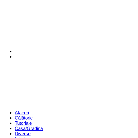
Menu
Search
Revista
Magazin
Menu
Afaceri
Călătorie
Tutoriale
Casa/Gradina
Diverse