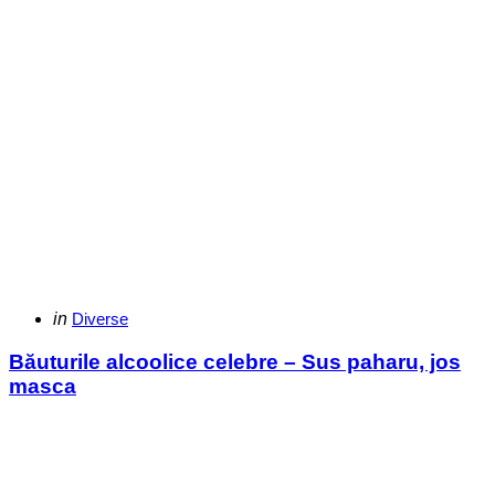
Categories
Posted
in
Diverse
in
Băuturile alcoolice celebre – Sus paharu, jos
masca