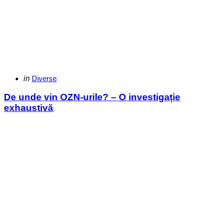
Categories
Posted
in
Diverse
in
De unde vin OZN-urile? – O investigație
exhaustivă