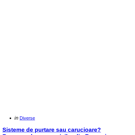
Categories
Posted
in
Diverse
in
Sisteme de purtare sau carucioare?