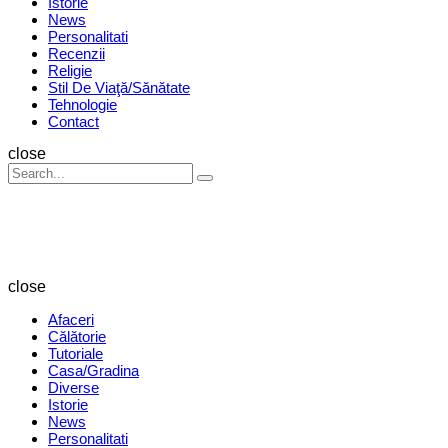
Istorie
News
Personalitati
Recenzii
Religie
Stil De Viaţă/Sănătate
Tehnologie
Contact
Search
close
Search
Search
for:
Revista
Magazin
close
Afaceri
Călătorie
Tutoriale
Casa/Gradina
Diverse
Istorie
News
Personalitati