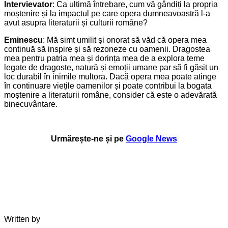
Intervievator
: Ca ultimă întrebare, cum vă gândiți la propria
moștenire și la impactul pe care opera dumneavoastră l-a
avut asupra literaturii și culturii române?
Eminescu
: Mă simt umilit și onorat să văd că opera mea
continuă să inspire și să rezoneze cu oamenii. Dragostea
mea pentru patria mea și dorința mea de a explora teme
legate de dragoste, natură și emoții umane par să fi găsit un
loc durabil în inimile multora. Dacă opera mea poate atinge
în continuare viețile oamenilor și poate contribui la bogata
moștenire a literaturii române, consider că este o adevărată
binecuvântare.
Urmărește-ne și pe
Google News
Written by