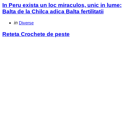
In Peru exista un loc miraculos, unic in lume:
Balta de la Chilca adica Balta fertilitatii
Categories
Posted
in
Diverse
in
Reteta Crochete de peste