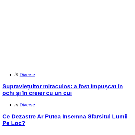
Categories
Posted
in
Diverse
in
Supraviețuitor miraculos: a fost împușcat în
ochi și în creier cu un cui
Categories
Posted
in
Diverse
in
Ce Dezastre Ar Putea Insemna Sfarsitul Lumii
Pe Loc?