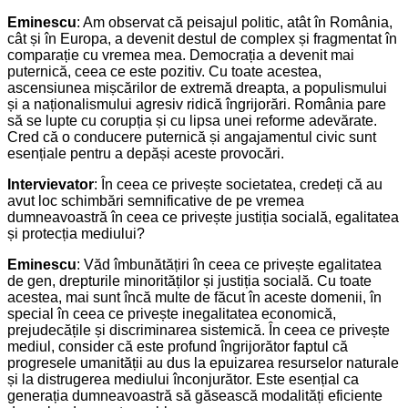
Eminescu
: Am observat că peisajul politic, atât în România,
cât și în Europa, a devenit destul de complex și fragmentat în
comparație cu vremea mea. Democrația a devenit mai
puternică, ceea ce este pozitiv. Cu toate acestea,
ascensiunea mișcărilor de extremă dreapta, a populismului
și a naționalismului agresiv ridică îngrijorări. România pare
să se lupte cu corupția și cu lipsa unei reforme adevărate.
Cred că o conducere puternică și angajamentul civic sunt
esențiale pentru a depăși aceste provocări.
Intervievator
: În ceea ce privește societatea, credeți că au
avut loc schimbări semnificative de pe vremea
dumneavoastră în ceea ce privește justiția socială, egalitatea
și protecția mediului?
Eminescu
: Văd îmbunătățiri în ceea ce privește egalitatea
de gen, drepturile minorităților și justiția socială. Cu toate
acestea, mai sunt încă multe de făcut în aceste domenii, în
special în ceea ce privește inegalitatea economică,
prejudecățile și discriminarea sistemică. În ceea ce privește
mediul, consider că este profund îngrijorător faptul că
progresele umanității au dus la epuizarea resurselor naturale
și la distrugerea mediului înconjurător. Este esențial ca
generația dumneavoastră să găsească modalități eficiente