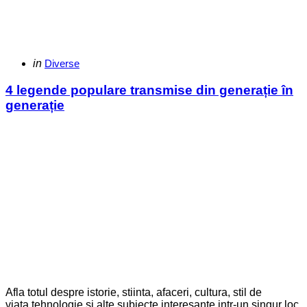
Categories
Posted
in
Diverse
in
4 legende populare transmise din generație în
generație
Afla totul despre istorie, stiinta, afaceri, cultura, stil de
viata,tehnologie si alte subiecte interesante intr-un singur loc