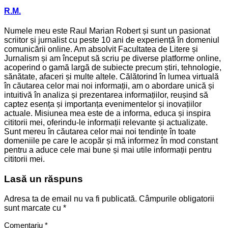
R.M.
Numele meu este Raul Marian Robert și sunt un pasionat
scriitor și jurnalist cu peste 10 ani de experiență în domeniul
comunicării online. Am absolvit Facultatea de Litere și
Jurnalism și am început să scriu pe diverse platforme online,
acoperind o gamă largă de subiecte precum știri, tehnologie,
sănătate, afaceri și multe altele. Călătorind în lumea virtuală
în căutarea celor mai noi informații, am o abordare unică și
intuitivă în analiza și prezentarea informațiilor, reușind să
captez esența și importanța evenimentelor și inovațiilor
actuale. Misiunea mea este de a informa, educa și inspira
cititorii mei, oferindu-le informații relevante și actualizate.
Sunt mereu în căutarea celor mai noi tendințe în toate
domeniile pe care le acopăr și mă informez în mod constant
pentru a aduce cele mai bune și mai utile informații pentru
cititorii mei.
Lasă un răspuns
Adresa ta de email nu va fi publicată.
Câmpurile obligatorii
sunt marcate cu
*
Comentariu
*