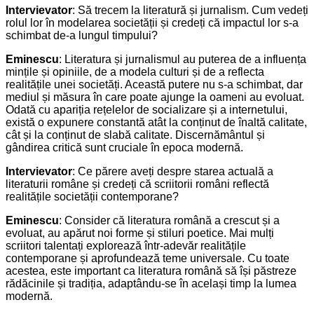
Intervievator
: Să trecem la literatură și jurnalism. Cum vedeți
rolul lor în modelarea societății și credeți că impactul lor s-a
schimbat de-a lungul timpului?
Eminescu
: Literatura și jurnalismul au puterea de a influența
mințile și opiniile, de a modela culturi și de a reflecta
realitățile unei societăți. Această putere nu s-a schimbat, dar
mediul și măsura în care poate ajunge la oameni au evoluat.
Odată cu apariția rețelelor de socializare și a internetului,
există o expunere constantă atât la conținut de înaltă calitate,
cât și la conținut de slabă calitate. Discernământul și
gândirea critică sunt cruciale în epoca modernă.
Intervievator
: Ce părere aveți despre starea actuală a
literaturii române și credeți că scriitorii români reflectă
realitățile societății contemporane?
Eminescu
: Consider că literatura română a crescut și a
evoluat, au apărut noi forme și stiluri poetice. Mai mulți
scriitori talentați explorează într-adevăr realitățile
contemporane și aprofundează teme universale. Cu toate
acestea, este important ca literatura română să își păstreze
rădăcinile și tradiția, adaptându-se în același timp la lumea
modernă.